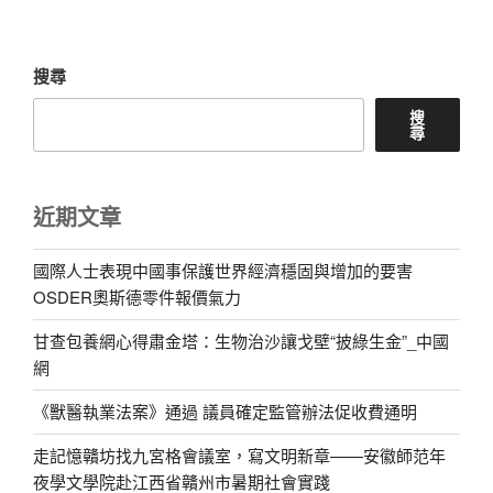
章
搜尋
搜
尋
近期文章
國際人士表現中國事保護世界經濟穩固與增加的要害
OSDER奧斯德零件報價氣力
甘查包養網心得肅金塔：生物治沙讓戈壁“披綠生金”_中國
網
《獸醫執業法案》通過 議員確定監管辦法促收費通明
走記憶贛坊找九宮格會議室，寫文明新章——安徽師范年
夜學文學院赴江西省贛州市暑期社會實踐