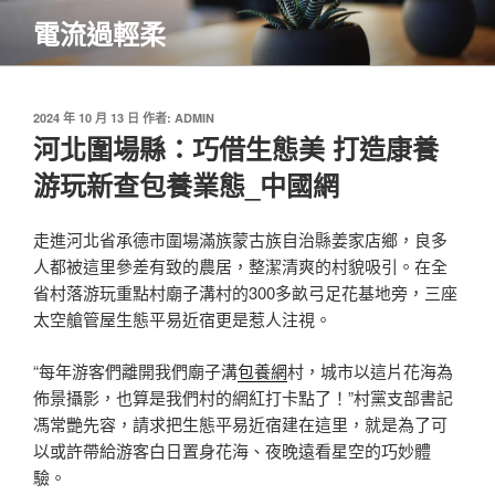
跳
電流過輕柔
至
主
要
內
發
2024 年 10 月 13 日
作者:
ADMIN
佈
河北圍場縣：巧借生態美 打造康養
容
於
游玩新查包養業態_中國網
走進河北省承德市圍場滿族蒙古族自治縣姜家店鄉，良多
人都被這里參差有致的農居，整潔清爽的村貌吸引。在全
省村落游玩重點村廟子溝村的300多畝弓足花基地旁，三座
太空艙管屋生態平易近宿更是惹人注視。
“每年游客們離開我們廟子溝
包養網
村，城市以這片花海為
佈景攝影，也算是我們村的網紅打卡點了！”村黨支部書記
馮常艷先容，請求把生態平易近宿建在這里，就是為了可
以或許帶給游客白日置身花海、夜晚遠看星空的巧妙體
驗。