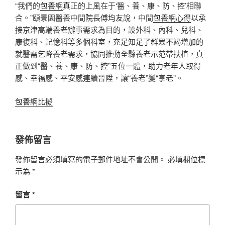
“我們的
包養網
真正的上風在于‘醫、養、康、防、控’相聯
合。”頤景園醫養中間院長傅均友說，中間
包養網心得
以承
接京津高端養老辦事需求為目的，設外科、內科、兒科、
康復科、記憶科等多個科室，充足知足了群眾不竭增加的
就醫需乞降養老需求，協同推動全縣養老示范帶扶植，真
正做到“醫、養、康、防、控”五位一體，助力老年人取得
感、幸福感、平安感連續晉陞，讓“養老”變“享老”。
包養網比擬
發佈留言
發佈留言必須填寫的電子郵件地址不會公開。
必填欄位標
示為
*
留言
*