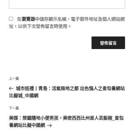
在
瀏覽器
中儲存顯示名稱、電子郵件地址及個人網站網
址，以供下次發佈留言時使用。
文
上
上一篇
章
一
城市巡禮丨青島：活氣陸地之都 出色惱人之查包養網站
導
篇
比擬城_中國網
覽
文
章
下
下一篇
一
美媒：禁錮隨地小便男孩，美密西西比州差人丟飯碗_查包
篇
養網站比擬中國網
文