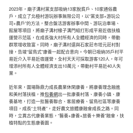
2023年，廟子溝村黨支部吸納13家脫貧戶、10家通俗農
戶，成立了北極村游玩辦事無限公司，以“黨支部+游玩公
司+農戶”的方法，整合盤活游客辦事中間、游玩泊車場、
館屋等項目，將廟子溝村椽子溝門組打形成平易近宿扶植
運營示范區，在成長強大村所有人全體經濟的同時，帶動
群眾增收致富。同時，廟子溝村還與石家莊市塔元莊村對
接，告竣“留鳥式”康養一起配合意向。今朝已吸納35戶村平
易近介入平易近宿運營，全村天天可採取游客120人，年可
增添村所有人全體經濟支出10萬元，帶動村平易近40人失
業。
近年來，圍場縣鼎力成長農業休閑康養，將康養理念融進
和美村落扶植，推
包養網
出一批康養村落、康養小鎮、康
養基地，打造一批醫養聯合、客居療養、留鳥社區等康養
項目，成長“土特產”，走好農文旅體康融會成長之路。同
時，立異古代康養業態，“醫養+康養+旅養＋樂養”融會，扶
植特點的生態康養園。