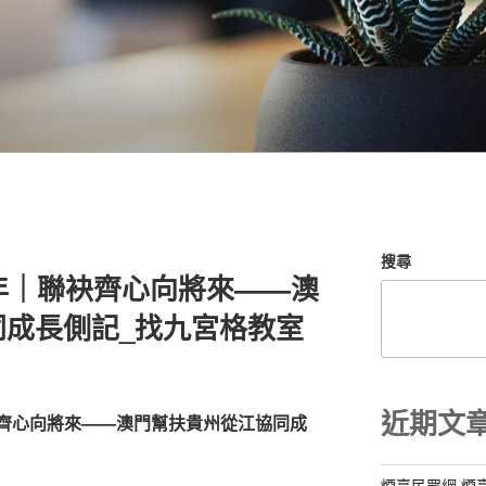
搜尋
年｜聯袂齊心向將來——澳
同成長側記_找九宮格教室
近期文
齊心向將來——澳門幫扶貴州從江協同成
煙臺民眾網 煙