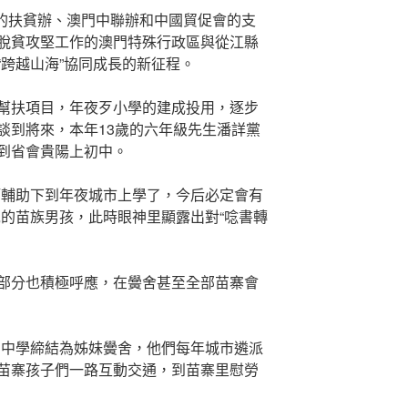
轄的扶貧辦、澳門中聯辦和中國貿促會的支
脫貧攻堅工作的澳門特殊行政區與從江縣
“跨越山海”協同成長的新征程。
幫扶項目，年夜歹小學的建成投用，逐步
談到將來，本年13歲的六年級先生潘詳黨
到省會貴陽上初中。
師輔助下到年夜城市上學了，今后必定會有
怩的苗族男孩，此時眼神里顯露出對“唸書轉
部分也積極呼應，在黌舍甚至全部苗寨會
洲中學締結為姊妹黌舍，他們每年城市遴派
苗寨孩子們一路互動交通，到苗寨里慰勞