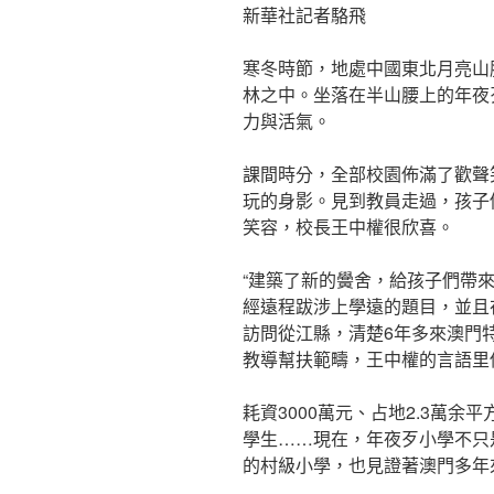
新華社記者駱飛
寒冬時節，地處中國東北月亮山
林之中。坐落在半山腰上的年夜
力與活氣。
課間時分，全部校園佈滿了歡聲
玩的身影。見到教員走過，孩子
笑容，校長王中權很欣喜。
“建築了新的黌舍，給孩子們帶
經遠程跋涉上學遠的題目，並且
訪問從江縣，清楚6年多來澳門
教導幫扶範疇，王中權的言語里
耗資3000萬元、占地2.3萬余
學生……現在，年夜歹小學不只
的村級小學，也見證著澳門多年來