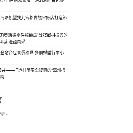
為海曙凱豐找九宮格會議室飯店打造節
DER奧斯德零件報價瓜”詮釋鄉村振興的
國城·邊疆風采
登謝台包養價格世 多個媒體行業小
與共——打造村落周全復興的“漳州樣
養網
言
顯示。