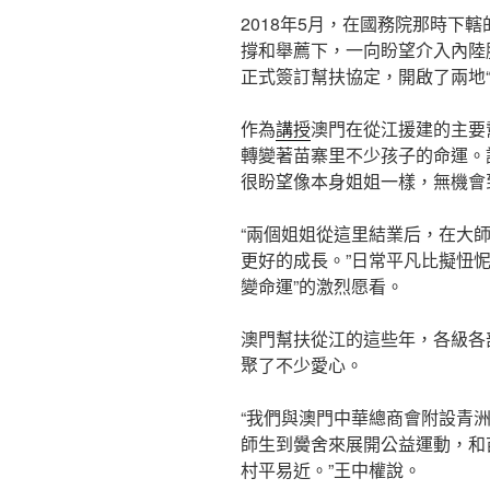
2018年5月，在國務院那時下
撐和舉薦下，一向盼望介入內陸
正式簽訂幫扶協定，開啟了兩地
作為
講授
澳門在從江援建的主要
轉變著苗寨里不少孩子的命運。
很盼望像本身姐姐一樣，無機會
“兩個姐姐從這里結業后，在大
更好的成長。”日常平凡比擬忸
變命運”的激烈愿看。
澳門幫扶從江的這些年，各級各
聚了不少愛心。
“我們與澳門中華總商會附設青
師生到黌舍來展開公益運動，和
村平易近。”王中權說。