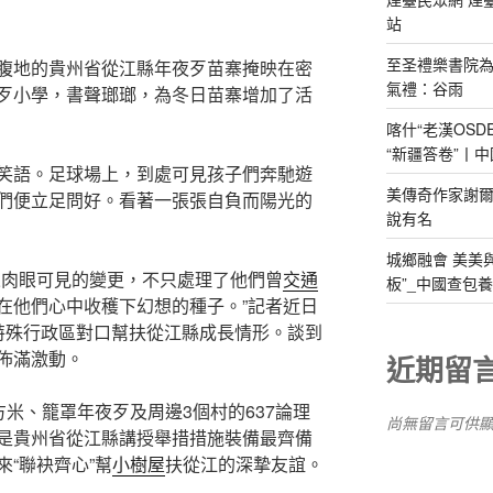
站
至圣禮樂書院
腹地的貴州省從江縣年夜歹苗寨掩映在密
氣禮：谷雨
歹小學，書聲瑯瑯，為冬日苗寨增加了活
喀什“老漢OS
“新疆答卷”丨中
笑語。足球場上，到處可見孩子們奔馳遊
美傳奇作家謝爾
們便立足問好。看著一張張自負而陽光的
說有名
城鄉融會 美美
來肉眼可見的變更，不只處理了他們曾
交通
板”_中國查包
在他們心中收穫下幻想的種子。”記者近日
特殊行政區對口幫扶從江縣成長情形。談到
佈滿激動。
近期留
平方米、籠罩年夜歹及周邊3個村的637論理
尚無留言可供
是貴州省從江縣講授舉措措施裝備最齊備
“聯袂齊心”幫
小樹屋
扶從江的深摯友誼。