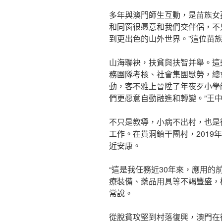
多年與澳門師生互動，是苗族女
和同窗很愿意和我們交伴侶，不
到更出色的山外世界。”這位苗
山海聯袂，扶貧與扶智并舉。這
務團隊考核、社會集團慰勞，總
動，客不雅上晉陞了年夜歹小學
們更愿意自動融進和轉變。”王
不只是教導，小病不出村，也是
工作。在貫洞鎮干團村，2019
近安康。
“這是我任務近30年來，應用
療裝備、藥品用具等不竭豐盛，
常說。
從脫貧攻堅到村落復興，澳門在