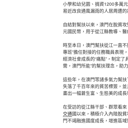
小學和幼兒園、捐資1200多萬元
易近改良通風漏雨的人居周遭的
自結對幫扶以來，澳門在脫貧攻堅
元國民幣，用于從江縣教導、醫
時至本日，澳門幫扶從江一直不
專班”擔任對接的任務職員表現
經濟社會成長的“痛點”，制定了
需，澳門所能”的幫扶理念，助
這些年，在澳門等諸多氣力幫扶
失落了千百年來的貧苦標簽，並
畫出一幅蒼生富、生態美的成長
在受訪的從江縣干部、群眾看來
交通
國以來，積極介入內陸脫貧
門不竭融進國度成長，增進區域