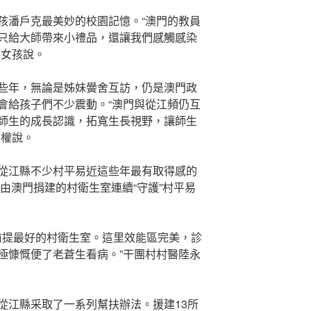
孩潘戶克最美妙的校園記憶。“澳門的教員
只給大師帶來小禮品，還讓我們感觸感染
族女孩說。
些年，無論是姊妹黌舍互訪，仍是澳門政
會給孩子們不少震動。“澳門與從江頻仍互
師生的成長認識，拓寬生長視野，讓師生
中權說。
從江縣不少村平易近這些年最有取得感的
年由澳門捐建的村衛生室連續“守護”村平易
的前提最好的村衛生室。這里效能區完美，診
極慷慨便了老蒼生看病。”干團村村醫陸永
從江縣采取了一系列幫扶辦法。援建13所