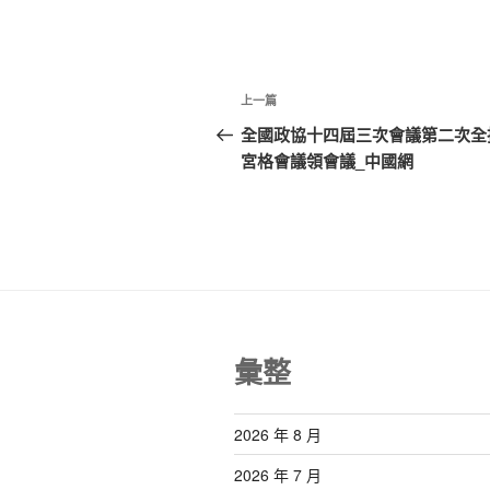
文
上
上一篇
章
一
全國政協十四屆三次會議第二次全
篇
宮格會議領會議_中國網
導
文
覽
章
彙整
2026 年 8 月
2026 年 7 月