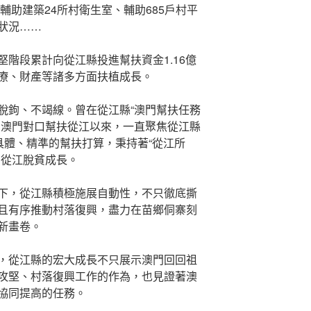
輔助建築24所村衛生室、輔助685戶村平
狀況……
階段累計向從江縣投進幫扶資金1.16億
療、財產等諸多方面扶植成長。
脫鉤、不竭線。曾在從江縣“澳門幫扶任務
，澳門對口幫扶從江以來，一直聚焦從江縣
具體、精準的幫扶打算，秉持著“從江所
力從江脫貧成長。
下，從江縣積極施展自動性，不只徹底撕
且有序推動村落復興，盡力在苗鄉侗寨刻
新畫卷。
，從江縣的宏大成長不只展示澳門回回祖
攻堅、村落復興工作的作為，也見證著澳
協同提高的任務。