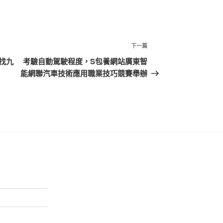
下
下一篇
一
找九
考驗自動駕駛程度，S包養網站廣東智
篇
能網聯汽車技術應用職業技巧競賽舉辦
文
章