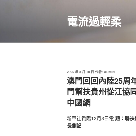
跳
至
電流過輕柔
主
要
內
容
發
2025 年 3 月 18 日
作者:
ADMIN
佈
澳門回回內陸25周
於
門幫扶貴州從江協
中國網
新華社貴陽12月3日電
題：聯袂
長側記