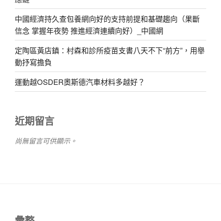
中國經濟持久查包養網向好的支持前提和基礎趨向（果斷
信念 掌握年夜勢 推進經濟連續向好）_中國網
定陶區黃店鎮：村森和診所疫苗支書八天不下“前方”，用舉
動抒寫擔負
運動越OSDER奧斯德汽車材料多越好？
近期留言
尚無留言可供顯示。
彙整