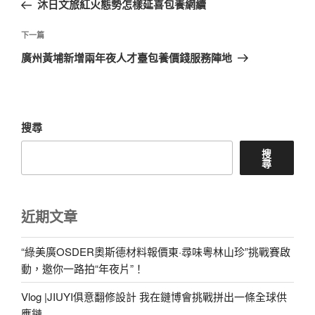
一
沐日文旅紅火態勢怎樣延喜包養網續
導
篇
覽
文
下
下一篇
章
一
廣州黃埔新增兩年夜人才臺包養價錢服務陣地
篇
文
章
搜尋
搜
尋
近期文章
“綠美廣OSDER奧斯德材料報價東·尋味粵林山珍”挑戰賽啟
動，邀你一路拍“年夜片”！
Vlog |JIUYI俱意翻修設計 我在鏈博會挑戰拼出一條全球供
應鏈