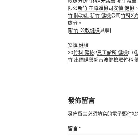
政處分決
竹科X光
議書
新竹 減重
限公
新竹 在職體檢
司
安慎 健檢
竹 肺功能
新竹 健檢
公司
竹科X
處分。
[
新竹 公教健檢
具體]
安慎 健檢
20
竹科 健檢
2
員工診所 健檢
0-0
竹 出國備藥
超音波健檢
眾
竹科 
發佈留言
發佈留言必須填寫的電子郵件地
留言
*