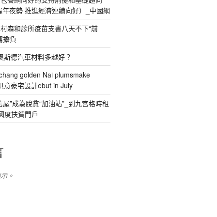
握年夜勢 推進經濟連續向好）_中國網
村森和診所疫苗支書八天不下“前
寫擔負
R奧斯德汽車材料多越好？
chang golden Nai plumsmake
I俱意豪宅設計ebut in July
信屋”成為脫貧“加油站”_到九宮格時租
國度扶貧門戶
言
顯示。