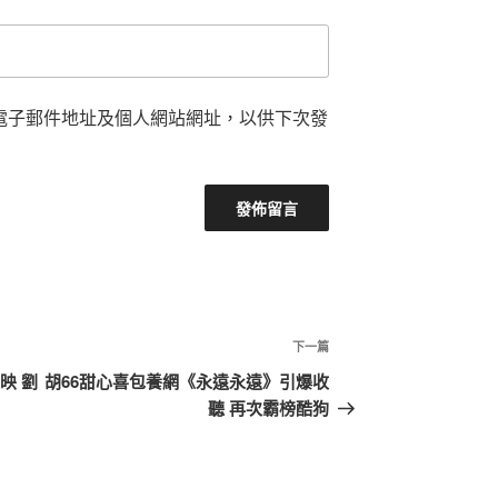
電子郵件地址及個人網站網址，以供下次發
下
下一篇
一
映 劉
胡66甜心喜包養網《永遠永遠》引爆收
篇
聽 再次霸榜酷狗
文
章