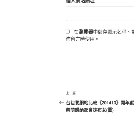
個人網站網址
在
瀏覽器
中儲存顯示名稱、
佈留言時使用。
文
上
上一篇
章
一
台包養網站比較《201413》開年獻
篇
萌萌歸納都會抹布女(圖)
導
文
覽
章