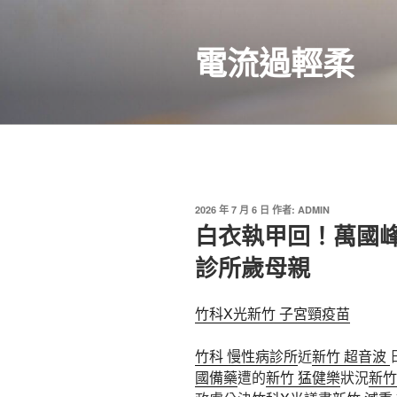
跳
至
電流過輕柔
主
要
內
容
發
2026 年 7 月 6 日
作者:
ADMIN
佈
白衣執甲回！萬國峰
於
診所歲母親
竹科X光
新竹 子宮頸疫苗
竹科 慢性病診所
近
新竹 超音波
國備藥
遭的
新竹 猛健樂
狀況
新竹