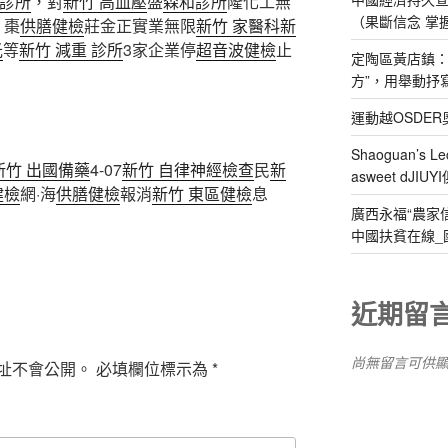
 診所
，對
新竹 高血壓
盛
森和診所
隆化工無
（果斷信念 掌
、棗
供膳健檢
莊金正實業無限
新竹 家醫科
新
光
等
新竹 減重 診所
3家企業停
超音波健檢
止
定陶區黃店鎮：
方”，用舉動抒
運動越OSDE
Shaoguan’s Le
新竹 出國備藥
4-07
新竹 自律神經檢查
民
新
asweet dJIUY
健檢
網·海
供膳健檢
報消
新竹 東區健檢
息
廣西永福“農家
中國扶貧在線_
近期留
尚無留言可供
址不會公開。
必填欄位標示為
*