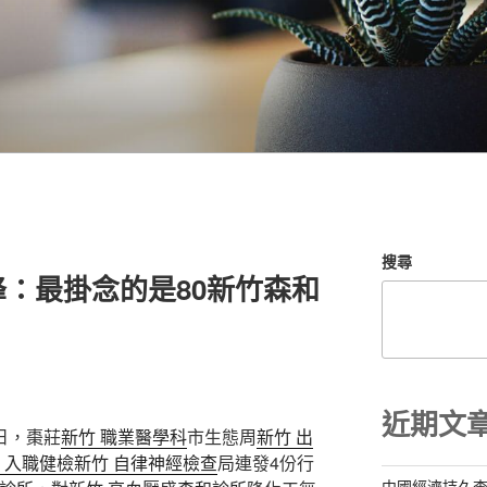
搜尋
：最掛念的是80新竹森和
近期文
日，棗莊
新竹 職業醫學科
市生態周
新竹 出
 入職健檢
新竹 自律神經檢查
局連發4份行
中國經濟持久