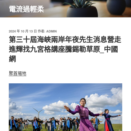
跳
電流過輕柔
至
主
要
內
發
2024 年 10 月 13 日
作者:
ADMIN
佈
第三十屆海峽兩岸年夜先生消息營走
容
於
進輝找九宮格講座騰錫勒草原_中國
網
聚首場地