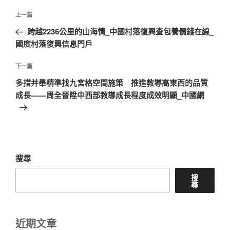
文
上
上一篇
章
一
跨越2236公里的山海情_中國村落復興查包養價錢在線_
導
篇
國度村落復興信息門戶
覽
文
章
下
下一篇
一
多措并舉精準找九宮格空間施策 推進教導高東西的品質
篇
成長——周全晉陞中西部教導成長程度成效明顯_中國網
文
章
搜尋
搜
尋
近期文章