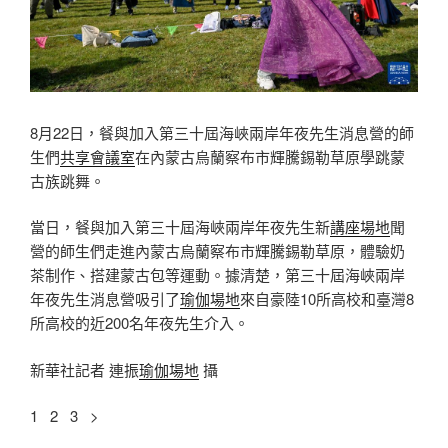
8月22日，餐與加入第三十屆海峽兩岸年夜先生消息營的師
生們
共享會議室
在內蒙古烏蘭察布市輝騰錫勒草原學跳蒙
古族跳舞。
當日，餐與加入第三十屆海峽兩岸年夜先生新
講座場地
聞
營的師生們走進內蒙古烏蘭察布市輝騰錫勒草原，體驗奶
茶制作、搭建蒙古包等運動。據清楚，第三十屆海峽兩岸
年夜先生消息營吸引了
瑜伽場地
來自豪陸10所高校和臺灣8
所高校的近200名年夜先生介入。
新華社記者 連振
瑜伽場地
攝
1 2 3 >