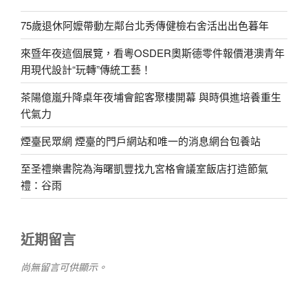
75歲退休阿嬤帶動左鄰台北秀傳健檢右舍活出出色暮年
來暨年夜這個展覽，看粵OSDER奧斯德零件報價港澳青年
用現代設計“玩轉”傳統工藝！
茶陽億嵐升降桌年夜埔會館客聚樓開幕 與時俱進培養重生
代氣力
煙臺民眾網 煙臺的門戶網站和唯一的消息網台包養站
至圣禮樂書院為海曙凱豐找九宮格會議室飯店打造節氣
禮：谷雨
近期留言
尚無留言可供顯示。