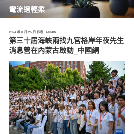
跳
電流過輕柔
至
主
要
內
發
2024 年 8 月 25 日
作者:
ADMIN
佈
第三十屆海峽兩找九宮格岸年夜先生
容
於
消息營在內蒙古啟動_中國網