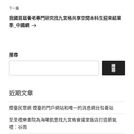
覽
文
章
下
下一篇
一
我國首屆養老專門研究找九宮格共享空間本科生迎來結業
篇
季_中國網
文
章
搜尋
搜
尋
近期文章
煙臺民眾網 煙臺的門戶網站和唯一的消息網台包養站
至圣禮樂書院為海曙凱豐找九宮格會議室飯店打造節氣
禮：谷雨