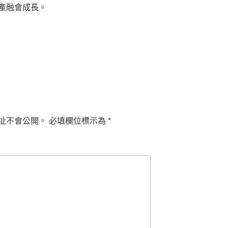
產融會成長。
址不會公開。
必填欄位標示為
*