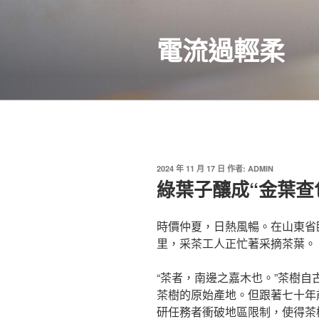
跳
至
電流過輕柔
主
要
內
容
發
2024 年 11 月 17 日
作者:
ADMIN
佈
綠葉子釀成“金葉查
於
時價仲夏，日熱風暢。在山東省
里，采茶工人正忙著采摘茶葉。
“茶者，南邊之嘉木也。”茶樹
茶樹的原始產地。但跟著七十年
研任務者衝破地區限制，使得茶