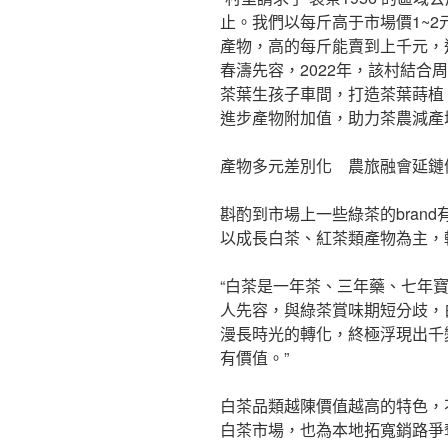
止。我們以每斤高于市場價1~
產物，高的每斤能賣到上千元，
春濤先容，2022年，該村結合
茶葉生孩子車間，打造茶葉蒔植
進步產物附加值，助力茶農減產
產物多元差別化 農旅融會延鏈
斟酌到市場上一些綠茶的bran
以成長白茶、紅茶類產物為主，
“白茶是一年茶、三年藥、七年
人先容，與綠茶賞味期短分歧，
漫長時光的轉化，終極浮現出千
有價值。”
白茶品類越陳價值越高的特色，
白茶市場，也為本地拓寬銷路爭