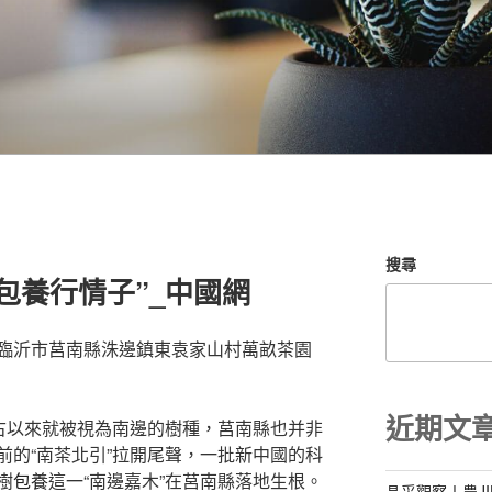
搜尋
包養行情子”_中國網
臨沂市莒南縣洙邊鎮東袁家山村萬畝茶園
近期文
自古以來就被視為南邊的樹種，莒南縣也并非
前的“南茶北引”拉開尾聲，一批新中國的科
樹
包養
這一“南邊嘉木”在莒南縣落地生根。
晶采觀察丨農J