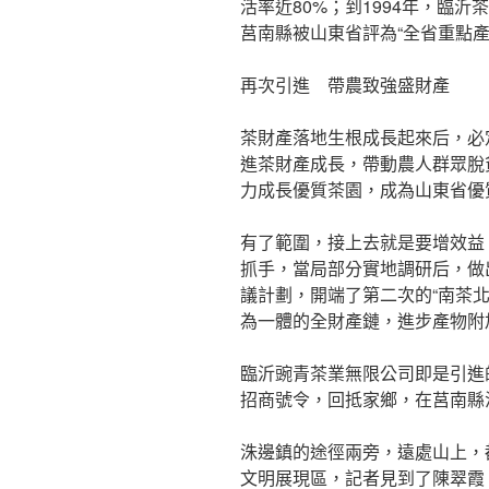
活率近80%；到1994年，臨沂
莒南縣被山東省評為“全省重點產
再次引進 帶農致強盛財產
茶財產落地生根成長起來后，必定
進茶財產成長，帶動農人群眾脫
力成長優質茶園，成為山東省優
有了範圍，接上去就是要增效益
抓手，當局部分實地調研后，做
議計劃，開端了第二次的“南茶
為一體的全財產鏈，進步產物附
臨沂豌青茶業無限公司即是引進的
招商號令，回抵家鄉，在莒南縣
洙邊鎮的途徑兩旁，遠處山上，
文明展現區，記者見到了陳翠霞