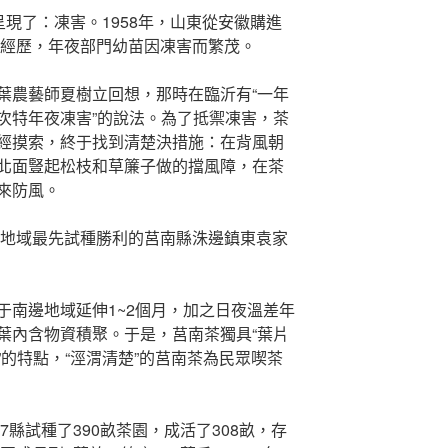
呈現了：凍害。1958年，山東從安徽購進
理經歷，年夜部門幼苗因凍害而繁茂。
葉農藝師夏樹立回想，那時在臨沂有“一年
次特年夜凍害”的說法。為了抵禦凍害，茶
經摸索，終于找到清楚決措施：在背風朝
北面豎起松枝和草簾子做的擋風障，在茶
來防風。
沂地域最先試種勝利的莒南縣洙邊鎮東袁家
于南邊地域延伸1~2個月，加之日夜溫差年
葉內含物資積聚。于是，莒南茶獨具“葉片
的特點，“涇渭清楚”的莒南茶為民眾喫茶
7縣試種了390畝茶園，成活了308畝，存