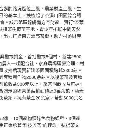
合斟酌路況區位上風、農業財產上風、生
風的基本上，扶植起了茶溪川田園綜合體
會。該示范區繚繞南方茶財產，實行“茶葉
。扶植茶樹育苗基地、青少年拓展中間天然
，出力打造南方漂亮茶鄉，助力村落財產
興攙扶資金，首批攙扶8個村、新建2800
，由農人一起配合社、家庭農場運營治理。村
收拾后現實新建茶園面積跨越2300畝。
套種農作物2000余畝。以後茶苗及套種
畝收益300元以上，采茶期畝收益可達1
合體示范區茶葉蒔植面積達3萬余畝，涵蓋
茶系，擁有茶企20余家，帶動6000余名
2家，10個產物獲綠色食物認證，3個產
縣正秉承著“科技興茶”的理念，弘揚茶文