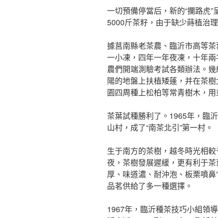
一切預備停當后，新的“攔路虎”
5000斤茶籽，由于缺少蒔植治
據莒南縣老茶農、臨沂市高等茶
一小凍，四年一年夜凍，十年兩
農們開端測驗考試各類辦法。幾
陽的地盤上扶植矮蓬，并在茶樹
園四周種上松柏等常青樹木，用
茶葉試種勝利了。1965年，臨
山村，成了“南茶北引”第一村。
生于南方的茶樹，越冬時光相較
夜，茶樹發展遲緩，更有利于茶
厚、味道濃、耐沖泡、板栗噴鼻”
品茗供給了多一種選擇。
1967年，臨沂種茶技巧小組領導