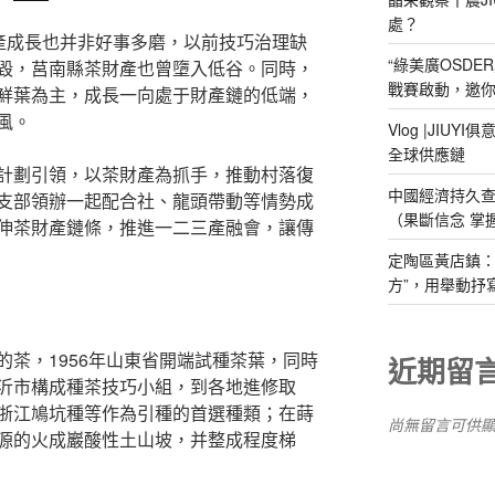
處？
財產成長也并非好事多磨，以前技巧治理缺
“綠美廣OSDE
毀，莒南縣茶財產也曾墮入低谷。同時，
戰賽啟動，邀你
鮮葉為主，成長一向處于財產鏈的低端，
風。
Vlog |JIU
全球供應鏈
計劃引領，以茶財產為抓手，推動村落復
中國經濟持久
支部領辦一起配合社、龍頭帶動等情勢成
（果斷信念 掌
伸茶財產鏈條，推進一二三產融會，讓傳
定陶區黃店鎮：
方”，用舉動抒
茶，1956年山東省開端試種茶葉，同時
近期留
沂市構成種茶技巧小組，到各地進修取
浙江鳩坑種等作為引種的首選種類；在蒔
尚無留言可供
源的火成巖酸性土山坡，并整成程度梯