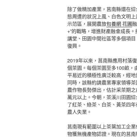
除了做精加產業，莒南縣還在綜
態周遭的狀況上風、白色文明上
示范區，展開農旅
包養網 花圃
融
+”的戰略，增進財產融會成長
講堂、田園中間社區等多個項目
復興。
2019年以來，莒南縣應用村落復
個茶園。每個茶園至多100畝
平易近的積極性廣泛較高，經地盤
同時，該縣約請農業專家領導茶園
農作物長勢傑出，估計采茶期之前
萬元以上。今朝，茶溪川田園綜
了紅茶、綠茶、白茶、黃茶四年夜
農人失業。
莒南現有範圍以上茶葉加工企業5
物獲無機產物認證。現在的莒南