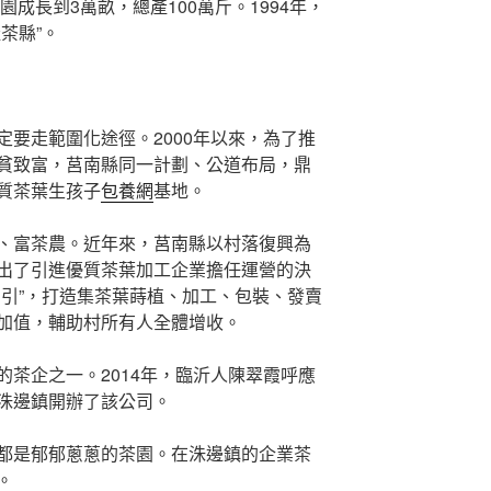
茶園成長到3萬畝，總產100萬斤。1994年，
茶縣”。
要走範圍化途徑。2000年以來，為了推
貧致富，莒南縣同一計劃、公道布局，鼎
質茶葉生孩子
包養網
基地。
、富茶農。近年來，莒南縣以村落復興為
出了引進優質茶葉加工企業擔任運營的決
北引”，打造集茶葉蒔植、加工、包裝、發賣
加值，輔助村所有人全體增收。
茶企之一。2014年，臨沂人陳翠霞呼應
洙邊鎮開辦了該公司。
都是郁郁蔥蔥的茶園。在洙邊鎮的企業茶
。