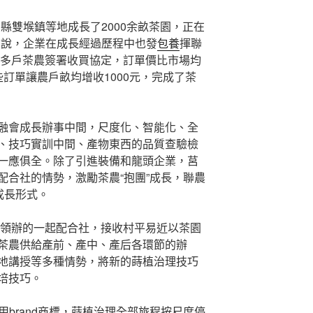
縣雙堠鎮等地成長了2000余畝茶園，正在
霞說，企業在成長經過歷程中也發
包養
揮聯
0多戶茶農簽署收買協定，訂單價比市場均
訂單讓農戶畝均增收1000元，完成了茶
融會成長辦事中間，尺度化、智能化、全
、技巧實訓中間、產物東西的品質查驗檢
一應俱全。除了引進裝備和龍頭企業，莒
配合社的情勢，激勵茶農“抱團”成長，聯農
成長形式。
部領辦的一起配合社，接收村平易近以茶園
茶農供給產前、產中、產后各環節的辦
地講授等多種情勢，將新的蒔植治理技巧
培技巧。
公用brand商標，蒔植治理全部旅程按尺度停