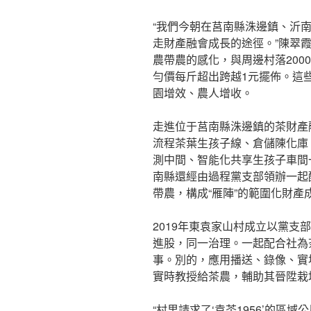
“我們今朝在莒南縣洙邊鎮、沂南
走財產融會成長的途徑。”陳翠
農帶農的感化，與周邊村落200
勻價每斤超出跨越1元擺佈。這些
園增效、農人增收。
走進位于莒南縣洙邊鎮的茶財產
流程茶葉生孩子線、倉儲陳化庫
測中間、智能化共享生孩子車間
南縣還經由過程黨支部領辦一起
帶農，構成“雁陣”的範圍化財產
2019年東袁家山村成立以黨支
進股，同一治理。一起配合社為
事。別的，應用播送、錄像、實
實時教授給茶農，輔助其晉陞栽
“村里請求了‘袁茶1956’的區域