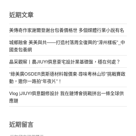
近期文章
美傳奇作家謝爾登謝台包養價格世 多個媒體行業小說有名
城鄉融會 美美與共——打造村落周全復興的“漳州樣板”_中
國查包養網
晶采觀察丨農JIUYI俱意豪宅設計業基礎盤，穩在何處？
“綠美廣OSDER奧斯德材料報價東·尋味粵林山珍”挑戰賽啟
動，邀你一路拍“年夜片”！
Vlog |JIUYI俱意翻修設計 我在鏈博會挑戰拼出一條全球供
應鏈
近期留言