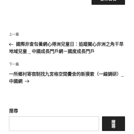
文
上
上一篇
章
一
國際非查包養網心得洲兒童日：追蹤關心非洲之角干旱
導
篇
地域兒童 _ 中國成長門戶網－國度成長門戶
覽
文
章
下
下一篇
一
一所鄉村寄宿制找九宮格空間黌舍的新摸索（一線調研）_
篇
中國網
文
章
搜尋
搜
尋