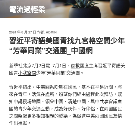
跳
電流過輕柔
至
主
要
內
發
2024 年 8 月 27 日
作者:
ADMIN
佈
習近平寄語美國青找九宮格空間少年
容
於
“芳華同業”交通團_中國網
新華社北京7月2日電 7月1日，
家教
國度主席習近平寄語美
國青
小我空間
少年“芳華同業”交通團。
習近平指出，中美關系盼望在國民，基本在平易近間，將
來在青年，活氣在處所。盼望你們經由過程此次拜訪，感
知中
講授場地
國、領會中國、清楚中國，與中
共享會議室
國的青少年交通互動，成為好伙伴、好伴侶，在兩國國民
之間架起更多相知相親的橋梁，為促進中美兩國國民友情
作出進獻。