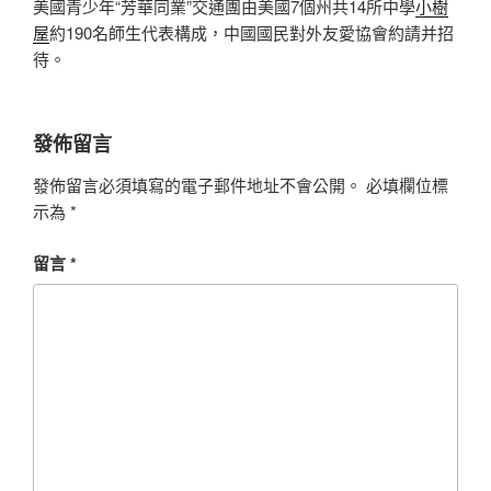
美國青少年“芳華同業”交通團由美國7個州共14所中學
小樹
屋
約190名師生代表構成，中國國民對外友愛協會約請并招
待。
發佈留言
發佈留言必須填寫的電子郵件地址不會公開。
必填欄位標
示為
*
留言
*