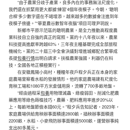
“由于農業分歧于產業，良多內在的事務無法尺度化，
我們還在抓緊用更大都據‘練習’4個年夜模子。今朝，‘聰明
合桿’多少數字還在不竭增添，越來越多的數據會注進到年
夜模子傍邊。”“華夏農谷數智年夜腦”項目司理尹玥說。
新鄉市平原示范區的聰明農業，是全力推動高程度農
業科技自立自強的真正的寫照。黨的十八年夜以來，農業
科技提高進獻率跨越63%，三年夜主糧基礎完成全部旅程
機械化。黨的二十屆三中全會決議對增進城鄉配合繁華成
長提
包養行情
出明白請求。扶植農業強國，利器仍在科
技，全國各地正積極實行。
在安徽鳳陽小崗村，種糧年夜戶程夕兵正在本身的家
庭農場里察看水稻的發展情形。他的家庭農場建有尺度化
育秧工場和1080平方米倉儲用房，流轉了700多畝地盤。
“經由過程采
包養
用物理滅蟲、綠瘦弱田、削減化肥農
藥應用等綠色蒔植技巧，農藥、肥料應用率進步20%以
上，每畝地盤節儉本錢60元。”程夕兵告知記者，2023年，
家庭農場供給育秧辦事面積達2800畝，插秧辦事面積達
2200畝，水稻、小麥飛防辦事面積達5000畝，運營辦事純
支出80多萬元。