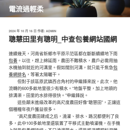
跳
電流過輕柔
至
主
要
內
發
2024 年 10 月 16 日
作者:
ADMIN
佈
聰慧田里有聰明_中查包養網站國網
容
於
連續幾天，河南省新鄉市平原示范區都在斷斷續續地下雨
包養
。以往，趕上綿延雨，農田不難積水，農戶必需用抽
水機抽到就近的河溝里。假如闊別河溝，就只能干焦急
包
養網排名
，等著太陽曬干。
但對于該區原武鎮西合角村的申繼鋒來說，此次，他
流轉的600多畝地里很少有積水。“地盤平整，加上地頭的
排溝渠，田里的水排得很快。”申繼鋒說。
這些顛末進級改革的高尺度農田好像“聰慧田”，正讓這
個種糧年夜戶獲益很多。
“高尺度農田建成之后，澆灌、排水、路況都便利了良
多，此中100多畝地里還裝置了平移式主動噴灌機，在手機
上就能
包養網
操縱，不只澆灌節水，還能將液體肥料混雜