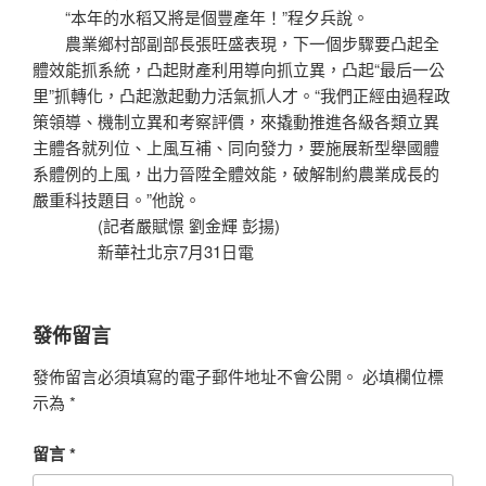
“本年的水稻又將是個豐產年！”程夕兵說。
農業鄉村部副部長張旺盛表現，下一個步驟要凸起全
體效能抓系統，凸起財產利用導向抓立異，凸起“最后一公
里”抓轉化，凸起激起動力活氣抓人才。“我們正經由過程政
策領導、機制立異和考察評價，來撬動推進各級各類立異
主體各就列位、上風互補、同向發力，要施展新型舉國體
系體例的上風，出力晉陞全體效能，破解制約農業成長的
嚴重科技題目。”他說。
(記者嚴賦憬 劉金輝 彭揚)
新華社北京7月31日電
發佈留言
發佈留言必須填寫的電子郵件地址不會公開。
必填欄位標
示為
*
留言
*