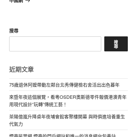
中國網
文
章
搜尋
搜
尋
近期文章
75歲退休阿嬤帶動左鄰台北秀傳健檢右舍活出出色暮年
來暨年夜這個展覽，看粵OSDER奧斯德零件報價港澳青年
用現代設計“玩轉”傳統工藝！
茶陽億嵐升降桌年夜埔會館客聚樓開幕 與時俱進培養重生
代氣力
煙臺民眾網 煙臺的門戶網站和唯一的消息網台包養站