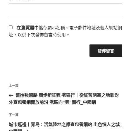
在
瀏覽器
中儲存顯示名稱、電子郵件地址及個人網站網
址，以供下次發佈留言時使用。
文
上
上一篇
章
一
奮進強國路 闊步新征程·老區行｜從貧苦閉塞之地到對
導
篇
外查包養網開放前沿 老區向“興”而行_中國網
覽
文
章
下
下一篇
一
城市巡禮丨青島：活氣陸地之都查包養網站 出色惱人之城_
篇