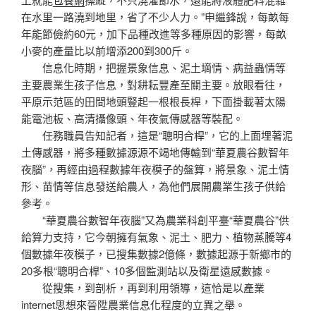
在水里一路澆到地里，省了不少人力。”申繼鋒說，每畝每
年能節儉約60元，加下品種改進等多種原因的影響，每畝
小麥的產量比以前增添200到300斤。
信息化時期，把握景象信息、泥土墑情、病益蟲情等
主要農業生孩子信息，對耕耘豐產至關主要。放眼看往，
平原示范區的田間地頭豎起一根根長桿，下面掛載著太陽
能電池板、高清攝像頭、年夜氣傳感器等裝配。
任務職員告知記者，這是“聰明合桿”，它的上面埋著泥
土傳感器，將多種數據源源不竭地傳輸到“華夏農谷數智年
夜腦”，再經由過程數據年夜模子的盤算，將景象、泥土情
形、苗情等信息發送給農人，為他們展開農業生孩子供給
參考。
“華夏農谷數智年夜腦”又為農業科創平臺“華夏農谷”供
給算力支持，它今朝擁有氣象、泥土、肥力、植物蒸騰等4
個數據年夜模子，已搜集數據2億條，數據起源于新鄉市的
20多根“聰明合桿”、10多個監測站以及衛星遠感數據。
從搜集，到剖析，再到利用領導，這恰是以產業
internet思想來晉陞農業信息化程度的立異之舉。