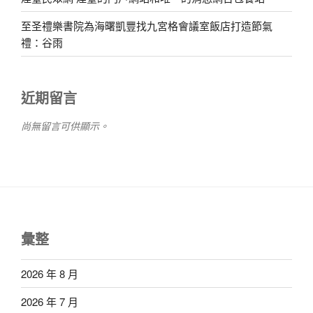
至圣禮樂書院為海曙凱豐找九宮格會議室飯店打造節氣
禮：谷雨
近期留言
尚無留言可供顯示。
彙整
2026 年 8 月
2026 年 7 月