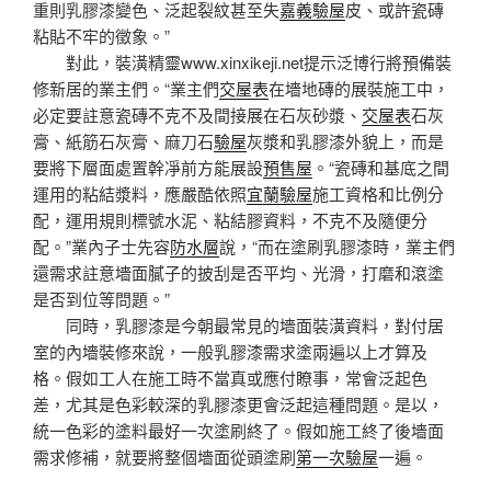
重則乳膠漆變色、泛起裂紋甚至失
嘉義驗屋
皮、或許瓷磚
粘貼不牢的徵象。”
對此，裝潢精靈www.xinxikeji.net提示泛博行將預備裝
修新居的業主們。“業主們
交屋表
在墻地磚的展裝施工中，
必定要註意瓷磚不克不及間接展在石灰砂漿、
交屋表
石灰
膏、紙筋石灰膏、麻刀石
驗屋
灰漿和乳膠漆外貌上，而是
要將下層面處置幹凈前方能展設
預售屋
。“瓷磚和基底之間
運用的粘結漿料，應嚴酷依照
宜蘭驗屋
施工資格和比例分
配，運用規則標號水泥、粘結膠資料，不克不及隨便分
配。”業內子士先容
防水層
說，“而在塗刷乳膠漆時，業主們
還需求註意墻面膩子的披刮是否平均、光滑，打磨和滾塗
是否到位等問題。”
同時，乳膠漆是今朝最常見的墻面裝潢資料，對付居
室的內墻裝修來說，一般乳膠漆需求塗兩遍以上才算及
格。假如工人在施工時不當真或應付瞭事，常會泛起色
差，尤其是色彩較深的乳膠漆更會泛起這種問題。是以，
統一色彩的塗料最好一次塗刷終了。假如施工終了後墻面
需求修補，就要將整個墻面從頭塗刷
第一次驗屋
一遍。