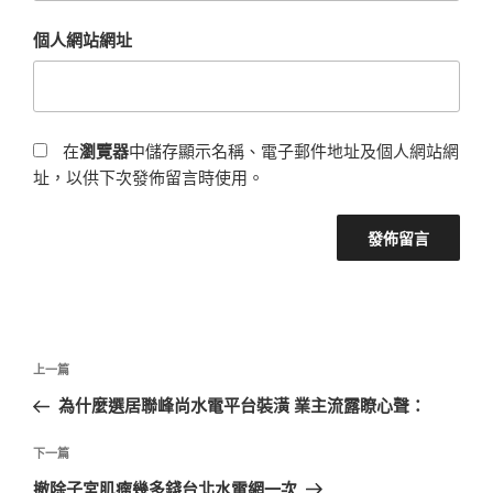
個人網站網址
在
瀏覽器
中儲存顯示名稱、電子郵件地址及個人網站網
址，以供下次發佈留言時使用。
文
上
上一篇
章
一
為什麼選居聯峰尚水電平台裝潢 業主流露瞭心聲：
導
篇
覽
文
下
下一篇
章
一
撤除子宮肌瘤幾多錢台北水電網一次