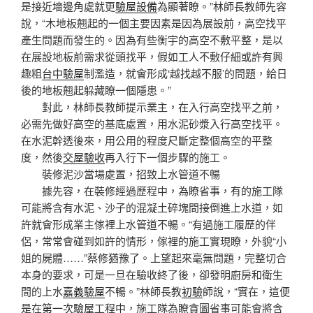
是接近墻邊角處就更
驗屋設備
為顯著瞭。”林師長教師先容
說，“木地板翹起的一個主要因素是因為展設前，高空找平
產生問題而發生的。因為有些衡宇的高空不敷平整，是以
在展設地板前需求從頭找平，假如工人不敷仔細或許有興
趣粗
台中驗屋
制濫造，就會形成‘越找越不服’的問題，給日
後的地板翹起躲藏瞭一個隱患。”
對此，林師長教師提示業主，在入行高空找平之前，
必需先做好高空的基底處置，用水泥砂漿入行高空找平。
在水泥幹透後來，用公用的程度尺斷定整個高空的平整
度，然後
交屋驗收
再入行下一個步驟的施工。
裝修泥沙當場處置，招致上水管道不暢
據先容，在裝修經過歷程中，為瞭省事，有的施工隊
可能將含有水泥、沙子的混凝土碎塊間接倒進上水道，如
許就會形成業主傢裡上水管道不暢。“有過施工履歷的伴
侶，常常會碰到如許的情形，傢裡的施工實現瞭，外貌“小
姐的屍體……”蔡修猶豫了。上望起來毫無問題，完整切合
本身的要求，可是一旦在驗收終了後，卻發明廚房和衛生
間的上水
嘉義驗屋
不暢。”林師長教
初驗
師說，“實在，這便
是在
第一次驗屋
工程中，施工隊為瞭貪圖省事可能會將含