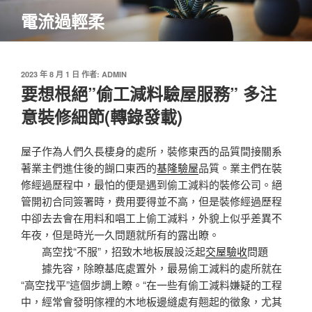
跳
電流過輕柔
至
主
要
內
發
2023 年 8 月 1 日
作者:
ADMIN
佈
要想根絕”偷工減料驗屋服務” 多注
容
於
意裝修細節(轉錄發載)
屋子作為人們久長棲身的處所，裝修東西的品質間接關系
著業主們進住後的餬口東西的
基隆驗屋
品質。業主們在裝
修經過歷程中，最怕的便是遇到偷工減料的裝修公司。絕
管開初合同簽署時，费用要得並不高，但是裝修經過歷程
中卻去去會在用料和唱工上偷工減料，外貌上似乎差異不
年夜，但是時光一久問題就所有的露出瞭。
高空找“不服”，招致木地板展設泛起
交屋驗收
問題
據先容，除瞭基底處置外，最易偷工減料的處所就在
“高空找平”這個步調上瞭。“在一些有偷工減料嫌疑的工程
中，經常會發明傢裡的木地板邊縫處有翹起的徵象，尤其