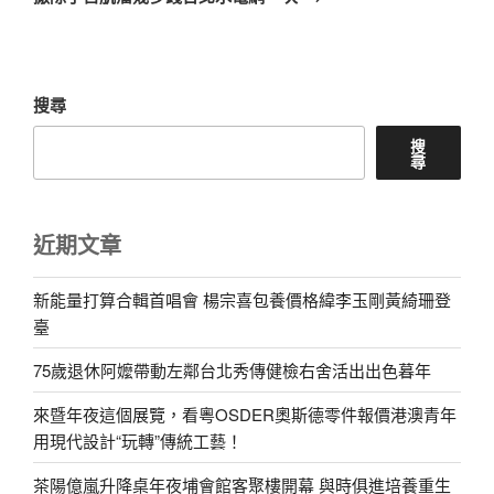
篇
文
章
搜尋
搜
尋
近期文章
新能量打算合輯首唱會 楊宗喜包養價格緯李玉剛黃綺珊登
臺
75歲退休阿嬤帶動左鄰台北秀傳健檢右舍活出出色暮年
來暨年夜這個展覽，看粵OSDER奧斯德零件報價港澳青年
用現代設計“玩轉”傳統工藝！
茶陽億嵐升降桌年夜埔會館客聚樓開幕 與時俱進培養重生