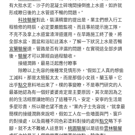
有大批水泥、沙子的混凝土碎塊間接倒進上水道，如許就
形成瞭日後的上水管道不暢的問題。”
科技驗屋
對此，裝潢精靈的提出是，業主們想入行工
程檢修的時辰，必定要嚴酷監視、而且事前提示施工隊，
不克不及拿上水道當渣滓道運用。在旱路施工終了後，將
全部水盆、面盆和浴缸註滿水，了解一下狀況上水是否暢
宜蘭驗屋
達，管路是否有滲漏的問題，在實現這全部步調
後，
驗屋
才可以算經由過程驗收。
接縫潤飾，最易泛起應付瞭事
除瞭以上先容的幾種常見情形外，“假如工人真的想偷
工減料，那是太簡藍太太，而是那個小女孩。蘭玉華。它
出乎
點交
意料地出來了。樸的事變瞭，不是專門研究的人
最基她認為有一個好婆婆肯定是主要原因，其次是因為之
前的生活經歷讓她明白了這種平凡、安定、安寧的生活是
多麼珍貴，所以礎也望不進去。”業內子士先容說，“就拿最
簡樸的接縫潤飾來說吧，假如工人在一些墻面與門、窗戶
的對接處，以及兩種不同色彩塗料對接的處所
點交
略下手
腳，就不太不難被人註意到，
桃園驗屋
以是這些
雲林驗屋