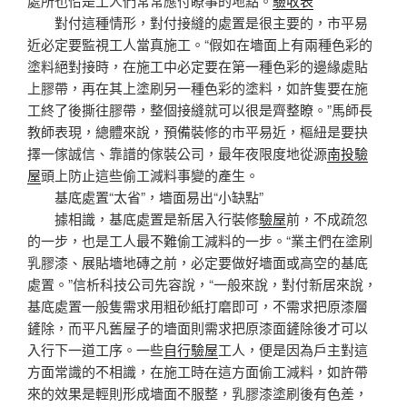
處所也恰是工人們常常應付瞭事的地點。
驗收表
”
對付這種情形，對付接縫的處置是很主要的，市平易
近必定要監視工人當真施工。“假如在墻面上有兩種色彩的
塗料絕對接時，在施工中必定要在第一種色彩的邊緣處貼
上膠帶，再在其上塗刷另一種色彩的塗料，如許隻要在施
工終了後撕往膠帶，整個接縫就可以很是齊整瞭。”馬師長
教師表現，總體來說，預備裝修的市平易近，樞紐是要抉
擇一傢誠信、靠譜的傢裝公司，最年夜限度地從源
南投驗
屋
頭上防止這些偷工減料事變的產生。
基底處置“太省”，墻面易出“小缺點”
據相識，基底處置是新居入行裝修
驗屋
前，不成疏忽
的一步，也是工人最不難偷工減料的一步。“業主們在塗刷
乳膠漆、展貼墻地磚之前，必定要做好墻面或高空的基底
處置。”信析科技公司先容說，“一般來說，對付新居來說，
基底處置一般隻需求用粗砂紙打磨即可，不需求把原漆層
鏟除，而平凡舊屋子的墻面則需求把原漆面鏟除後才可以
入行下一道工序。一些
自行驗屋
工人，便是因為戶主對這
方面常識的不相識，在施工時在這方面偷工減料，如許帶
來的效果是輕則形成墻面不服整，乳膠漆塗刷後有色差，