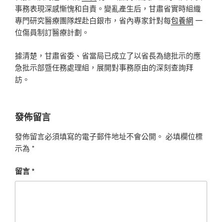
事務表現深感慚愧和自責。變亂產生后，甘肅省實時組織
專門研究醫療團隊趕赴白銀市，省內專家針對每
包養網
一
位傷員制訂醫療計劃。
據清楚，甘肅省委、省當局已成立了以省長為總批示的應
急批示部暨任務處理組，展開對事務原由的深刻查詢拜
訪。
發佈留言
發佈留言必須填寫的電子郵件地址不會公開。
必填欄位標
示為
*
留言
*