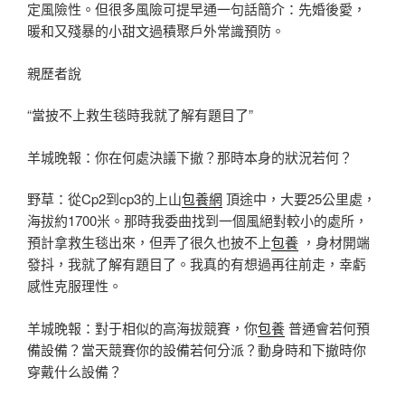
定風險性。但很多風險可提早通一句話簡介：先婚後愛，
暖和又殘暴的小甜文過積聚戶外常識預防。
親歷者說
“當披不上救生毯時我就了解有題目了”
羊城晚報：你在何處決議下撤？那時本身的狀況若何？
野草：從Cp2到cp3的上山
包養網
頂途中，大要25公里處，
海拔約1700米。那時我委曲找到一個風絕對較小的處所，
預計拿救生毯出來，但弄了很久也披不上
包養
，身材開端
發抖，我就了解有題目了。我真的有想過再往前走，幸虧
感性克服理性。
羊城晚報：對于相似的高海拔競賽，你
包養
普通會若何預
備設備？當天競賽你的設備若何分派？動身時和下撤時你
穿戴什么設備？