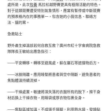
處所是，此次
包養
馬拉松越野賽更具有極限活動的特色。
對于這類競賽遭受特別氣象情形，應當有暫停或中斷競賽
的預表格內在的事務單一，包含她的小我信息、聯絡方
法、貓的案。
急救貼士
野外產生掉溫該若何自救互救？廣州市紅十字會病院急救
隊隊長王敏給出應急指引：
——平安轉移。轉移至避風處，躲在巖石等遮擋物后方。
——冰臉隔離。應用睡墊將患者與空中隔斷，避免患者的
焦點體溫持續流掉。
——干燥處置。敏捷將濕失落的衣服所有的脫下，擦干身
材后換上干燥衣物，用睡袋或厚衣物包裹全身。
——焦點區域加溫。不成搓手搓腳，利用熱水袋、發燒貼