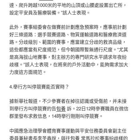
達、爬升跨越1000米的平地的山頂或山腰處設置出亡所，
設定平安員及醫療裝備。”該人士表現。
此外，賽事組委會在做賽前計劃應急預案時，應事前計劃
好三條道路：選手競賽道路、物質運輸道路和醫療救濟道
路。分歧級別、範圍的賽事，應當建立分歧的救濟品級，
這些都應當有尺度規范，但今朝國際暫無通行尺度。“尤其
是高海拔山地賽事，對主辦方的專門研究水平請求年夜紛
歧樣。”該人士表現，在將來的戶外活動中，能夠需求加大
力度這方面規范。
4.舉行方叫停競賽能否實時？
據新華社報道，不少參賽者在掉往認識或受傷前，并未接
到舉行方叫停競賽的告
包養
訴。22日12時參賽職員在微信
群里發布求救信息，14時舉行剛剛叫停競賽。
中國應急治理學會體育賽事運動與平安任務委員會副主任
委員兼秘書長李圣鑫說，與往
包養
常馬拉松賽事紛歧樣的