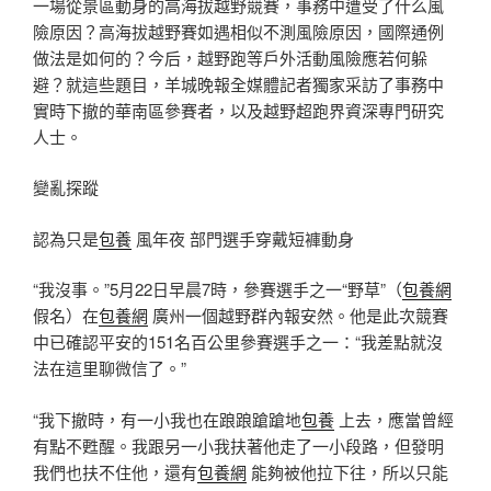
一場從景區動身的高海拔越野競賽，事務中遭受了什么風
險原因？高海拔越野賽如遇相似不測風險原因，國際通例
做法是如何的？今后，越野跑等戶外活動風險應若何躲
避？就這些題目，羊城晚報全媒體記者獨家采訪了事務中
實時下撤的華南區參賽者，以及越野超跑界資深專門研究
人士。
變亂探蹤
認為只是
包養
風年夜 部門選手穿戴短褲動身
“我沒事。”5月22日早晨7時，參賽選手之一“野草”（
包養網
假名）在
包養網
廣州一個越野群內報安然。他是此次競賽
中已確認平安的151名百公里參賽選手之一：“我差點就沒
法在這里聊微信了。”
“我下撤時，有一小我也在踉踉蹌蹌地
包養
上去，應當曾經
有點不甦醒。我跟另一小我扶著他走了一小段路，但發明
我們也扶不住他，還有
包養網
能夠被他拉下往，所以只能