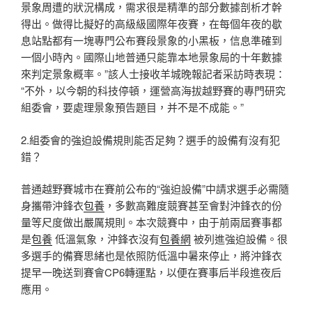
景象周遭的狀況構成，需求很是精準的部分數據剖析才幹
得出。做得比擬好的高級級國際年夜賽，在每個年夜的歇
息站點都有一塊專門公布賽段景象的小黑板，信息準確到
一個小時內。國際山地普通只能靠本地景象局的十年數據
來判定景象概率。”該人士接收羊城晚報記者采訪時表現：
“不外，以今朝的科技停頓，運營高海拔越野賽的專門研究
組委會，要處理景象預告題目，并不是不成能。”
2.組委會的強迫設備規則能否足夠？選手的設備有沒有犯
錯？
普通越野賽城市在賽前公布的“強迫設備”中請求選手必需隨
身攜帶沖鋒衣
包養
，多數高難度競賽甚至會對沖鋒衣的份
量等尺度做出嚴厲規則。本次競賽中，由于前兩屆賽事都
是
包養
低溫氣象，沖鋒衣沒有
包養網
被列進強迫設備。很
多選手的備賽思緒也是依照防低溫中暑來停止，將沖鋒衣
提早一晚送到賽會CP6轉運點，以便在賽事后半段進夜后
應用。