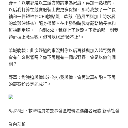
野草：以前都是以主辦方的請求為尺度，再加一點吃的。
以后我打算在競賽服裝上做更多保證。那時我放了一件長
袖和一件短袖在CP6換點綴，軟殼（防風面料加上防水層
的軟殼沖鋒衣）隨身帶著。在出發點時我穿戴緊縮長褲和
無袖跑步服，一向到cp2，我穿上了軟殼。下撤的那一刻我
預計披上救生毯，但可以說是“披不上”。
羊城晚報：此次經過的事況對你以后再餐與加入越野競賽
會有什么影響嗎？你下周還有一個越野賽，會是以做何調
劑？
野草：對強迫設備以外的小我設備，會再當真斟酌。下周
的競賽紛歧定能成行。
5月23日，救濟職員前去事發區域轉運遇難者屍體 新華社發
業內剖析