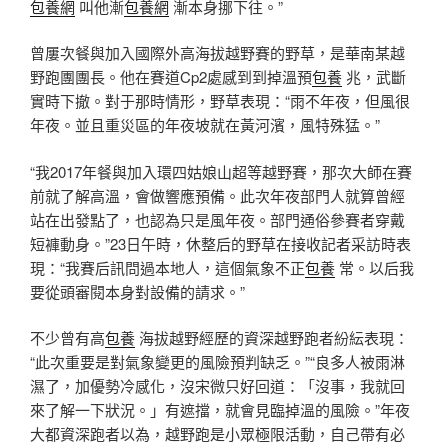
包養網
叫他漸
包養網
漸本身挪下往。”
曾屢次餐與加入國際外高海拔越野賽的野草，是華南某越
野跑團團長。他在賽道Cp2處感到到掉溫預
包養
兆，武斷
實時下撤。對于那時情形，野草表現：“雨不年夜，但風很
年夜。並且重災區的年夜坡就在黃河濱，風特殊猛。”
“我2017年餐與加入環四姑娘山超等越野賽，那次大師在賽
前就了解高溫，會做響應預備。此次年夜部門人就算曾經
站在出發點了，也認為只是風年夜。部門通俗參賽者穿戴
短褲動身。”23日午時，休整后的野草在接收記者采訪時表
現：“我賽后訊問過本地人，這個氣象不正
包養
常。以后我
要從頭審閱本身對設備的請求。”
不少曾有高
包養
海拔越野經歷的資深越野跑者紛紜表現：
“此次重要是對氣象變更的風險預判缺乏。”“良多人被雨淋
濕了，加優勢冷感化，沒宋微只好回道：「沒事，我就回
來了解一下狀況。」有遮擋，就會見臨掉溫的風險。”年夜
大都資深跑者以為，越野跑是小眾極限活動，自己帶有必