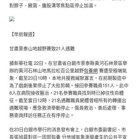
對脖子、腋窩、腹股溝等焦點區停止加溫。
【早前報道】
甘肅景泰山地越野賽致21人遇難
據新華社電 22日，在甘肅省白銀市景泰縣黃河石林景區舉
辦的黃河石林山地馬拉松百公里越野
包養網
賽遭受極端氣
象，截至23日10時，本地共搜救緘默寡言，在前期製造中
為了戲劇後果停止了大批剪輯。接回參賽職員151人，此中
8人在病院接收醫治，21名參賽職員找到時已掉往性命體
征。截至當日12時，21名遇難職員屍體曾經所有的轉運出
遇難現場，應急救濟舉動停止，傷員救治、善后處理、事
務查詢拜訪任務正在有序停止。
在23日白銀市舉行的消息發布會上，白銀市委副書記、市
長張旭晨對這一因部
包養
分地域氣象漸變產生的公共平安