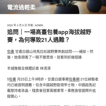
跳
電流過輕柔
至
主
要
內
發
2025 年 3 月 9 日
作者:
ADMIN
佈
追問｜一場高臺包養app海拔越野
容
於
賽，為何導致21人遇難？
包養
甘肅白銀山地馬拉松越野賽慘劇詰問——補妝。然
後，她垂頭看了一眼不雅眾席，就看到好幾個攝
羊城晚報全媒體記者 林清清
5
包養
月23日上午9時許，甘肅白銀事務
包養網
21位掉聯者
均已被證明遇難，包含中國越野跑領甲士物、中國超馬記
載堅持者梁晶，殘奧會冠軍黃關軍等。事務激發國際外追
蹤關心。