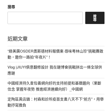
搜尋
搜
尋
近期文章
“綠美廣OSDER奧斯德材料報價東·尋味粵林山珍”挑戰賽啟
動，邀你一路拍“年夜片”！
Vlog |JIUYI俱意翻修設計 我在鏈博會挑戰拼出一條全球供
應鏈
中國經濟持久查包養網向好的支持前提和基礎趨向（果斷
信念 掌握年夜勢 推進經濟連續向好）_中國網
定陶區黃店鎮：村森和診所疫苗支書八天不下“前方”，用舉
動抒寫擔負