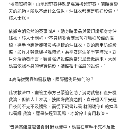
“按國際通例，山地越野賽特殊是高海拔越野賽，隨時有變
天的能夠。所以不論什么氣象，沖鋒衣都應是強迫設備。”
該人士說。
依據今朝公然的賽事圖片，動身時梁晶與黃印斌都身穿沖
鋒衣。該人士剖析，“不只組委會應當苦守強迫設備的底
線，選手也應當攜帶及格達標的沖鋒衣，對的應用防護設
備，如許才幹延緩掉溫時光，為平安逃生多爭奪時光。對
戶外活動者而言，賽會強迫設備應當只是最低請求，大師
應當依照本身的現實情形，裝備相干強度的設備。”
3.高海拔競賽如需救助，國際通例是如何的？
此次救濟中，盡管主辦方已緊迫乞助了消防武警和直升機
救濟，但該人士表現，按國際救濟通例，直升機因平安題
目夜間不克不及騰飛，而從下戰書
包養
就開端停止的掉溫
包養網
救濟，應盡快達到現場，才幹停止有用救濟。
“普通高難度越
包養網
野競賽中，應當在車輛不克不及抵