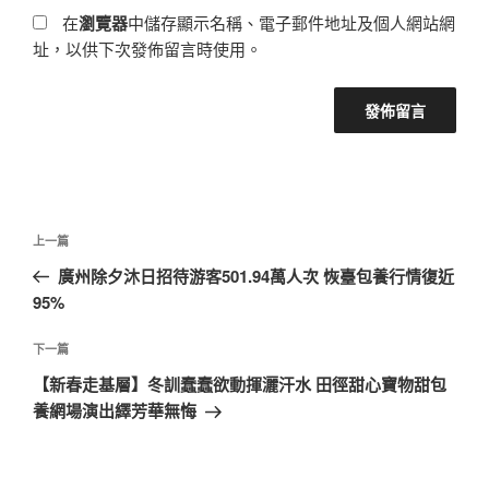
在
瀏覽器
中儲存顯示名稱、電子郵件地址及個人網站網
址，以供下次發佈留言時使用。
文
上
上一篇
章
一
廣州除夕沐日招待游客501.94萬人次 恢臺包養行情復近
導
篇
95%
覽
文
章
下
下一篇
一
【新春走基層】冬訓蠢蠢欲動揮灑汗水 田徑甜心寶物甜包
篇
養網場演出繹芳華無悔
文
章