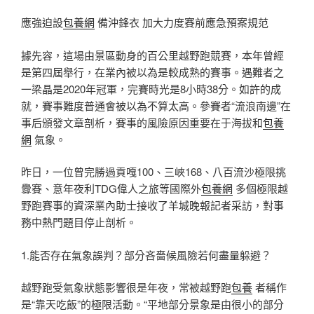
應強迫設
包養網
備沖鋒衣 加大力度賽前應急預案規范
據先容，這場由景區動身的百公里越野跑競賽，本年曾經
是第四屆舉行，在業內被以為是較成熟的賽事。遇難者之
一梁晶是2020年冠軍，完賽時光是8小時38分。如許的成
就，賽事難度普通會被以為不算太高。參賽者“流浪南邊”在
事后頒發文章剖析，賽事的風險原因重要在于海拔和
包養
網
氣象。
昨日，一位曾完勝過貢嘎100、三峽168、八百流沙極限挑
釁賽、意年夜利TDG偉人之旅等國際外
包養網
多個極限越
野跑賽事的資深業內助士接收了羊城晚報記者采訪，對事
務中熱門題目停止剖析。
1.能否存在氣象誤判？部分吝嗇候風險若何盡量躲避？
越野跑受氣象狀態影響很是年夜，常被越野跑
包養
者稱作
是“靠天吃飯”的極限活動。“平地部分景象是由很小的部分