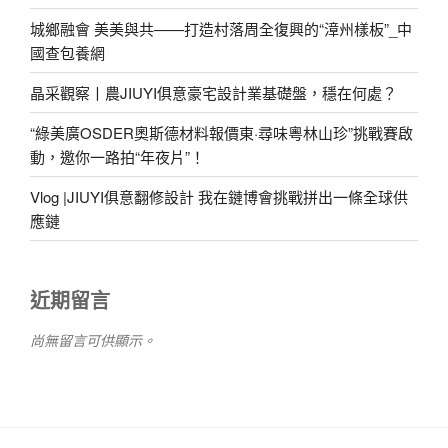
城鄉融會 美美與共——打造村落周全復興的“漳州樣板”_中
國查包養網
晶采觀察丨農JIUYI俱意豪宅設計業基礎盤，穩在何處？
“綠美廣OSDER奧斯德材料報價東·尋味粵林山珍”挑戰賽啟
動，邀你一路拍“年夜片”！
Vlog |JIUYI俱意翻修設計 我在鏈博會挑戰拼出一條全球供
應鏈
近期留言
尚無留言可供顯示。