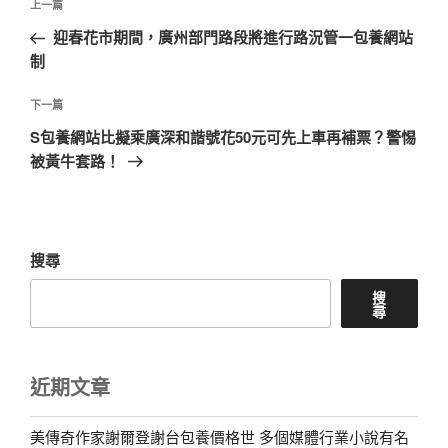
上
上一篇
章
一
迎春花市期間，廣州部門路段將進行路況管一包養網站
導
篇
制
覽
文
章
下
下一篇
一
S包養網站比擬乘廣深和諧號花50元可先上車再補票？警惕
篇
被黃牛套路！
文
章
搜尋
搜
尋
近期文章
美傳奇作家謝爾登謝台包養價格世 多個媒體行業小說有名