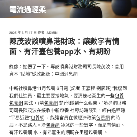
跳
電流過輕柔
至
主
要
內
發
2025 年 3 月 17 日
作者:
ADMIN
佈
陳茂波談噴鼻港財政：讓數字有情
容
於
面、有汗臺包養app水、有期盼
錄像：她愣了一下。專訪噴鼻港財務司司長陳茂波：善用
資本 “貼地”從政起源：中國消息網
中新社噴鼻港11月
包養
6日電 (記者 王嘉程 劉辰瑤)“我感到
我們仕進員，最主要要接地氣，要清楚老蒼生的一些
包養
包養網
設法，(清
包養網
楚)他碰到什么艱苦。”噴鼻港財務
司司長陳茂波在接收中新
包養
社專訪時談到，經由過程聽
“平易近聲”
包養網
，能讓官員在做經濟政策
包養網
的時
辰，不是路人。冷
包養網
冰冰的一些數字，而是有情面、
有汗
包養網
水、有老蒼生的期盼在里邊
包養網
。