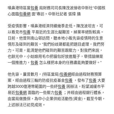
噴鼻港特區當
包養
局財務司司長陳茂波接收中新社“中國核
心面臨
包養網
面”專訪。中新社記者 張煒 攝
受疫情影響，噴鼻港經濟持續幾季走低。陳茂波坦言，可
以看見市
包養
平易近的生涯比擬艱苦，掉業率絕對較高。
日前，他曾到南山邨訪問，聽本地小販先容疫情時的生意
情形及碰到的艱苦。“我們紛歧建都能把題目處理，我們努
力。可是，能清楚他們碰到的艱苦跟壓力，對我們來說，
也餘光中，小姑娘用毛巾把貓包好放進籠子，舉措諳練是
一個推進力，
包養
怎么樣把本身的任務盡能夠要做好。”
他先容，曩昔數月，(特區當局)
包養網
經由過程財務預算
案，經由過程三輪的防疫抗疫基金
包養
，發布了
包養
大要
跨越3000億港幣範圍的一些紓
包養
困辦法，盼望減緩市平
易近
包養網
面臨的一些壓力
包養
；并經由過程銀行體系，
由當局做擔保，為中小企業供給活動性(資金)。截至今朝，
上述辦法已初見成效。