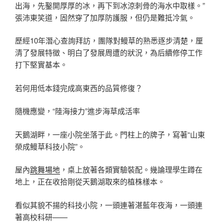
出海，先鑿開厚厚的冰，再下到冰涼刺骨的海水中取樣。”
張沛東笑道，固然穿了加厚防護服，但仍是難抵冷氣。
歷經10年潛心查詢拜訪，團隊對鰻草的熟悉逐步清楚，厘
清了發展特徵、明白了發展周遭的狀況，為后續修停工作
打下堅實基本。
若何用低本錢完成高東西的品質修復？
隨機應變，“陸海接力”進步海草成活率
天鵝湖畔，一座小院坐落于此。門柱上的牌子，寫著“山東
榮成鰻草科技小院”。
屋內
跳舞場地
，桌上放著各類實驗裝配。幾論理學生蹲在
地上，正在收拾剛從天鵝湖取來的植株樣本。
看似其貌不揚的科技小院，一頭連著湛藍年夜海，一頭連
著高校科研——