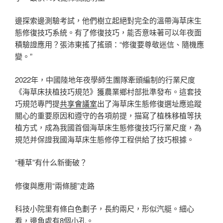
邊探索邊測驗考試，他們樹立起絕對完全的溫帶海草床生
態修復技巧系統。有了修復技巧，能否意味著可以年夜面
積驗證應用？張沛東搖了搖頭：“修復要尊敬迷信、隨機應
變。”
2022年，中國陸地年夜學師生團隊牽頭編制的行業尺度
《海草床扶植技巧規范》獲農業鄉村部批準發布。這套技
巧規范專門提
共享會議室
出了海草床生態修復選址應追蹤
關心的重要原因和遵守的各項前提，描寫了植株移植等扶
植方式，成為我國首個海草床生態修復技巧行業尺度，為
規范并保證我國海草床生態修停工程供給了技巧根據。
“種草”有什么新衝破？
修復與應用“兩條腿”走路
科技小院里有條白色劃子，長約兩尺，形似汽艇。細心
看，邊角處有8個小孔。