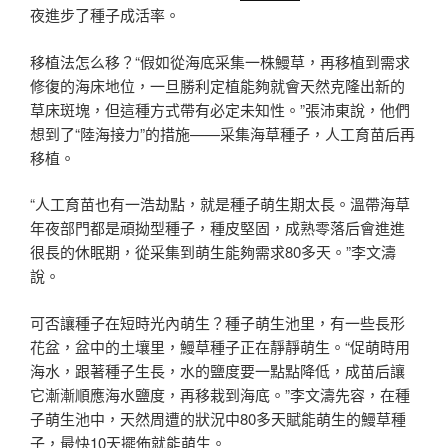
夜進步了種子成活率。
移植法怎么移？“假如從海底采集一株鰻草，再移植到需求
修復的海床地位，一旦勝利定植能夠就會天然克隆出新的
草床斑塊，但這種方式帶有必定未知性。”張沛東說，他們
想到了“陸海接力”的措施——采集海草種子，人工育苗后再
移植。
“人工育苗也有一浩劫點，就是種子萌生期太長。溫帶海草
年夜部門都是頑拗型種子，種皮堅固，成熟零落后會進進
很長的休眠期，從采集到萌生能夠需求80多天。”李文濤
說。
可否讓種子在短時光內萌生？種子萌生池里，有一些長形
花盆，盆中的土壤里，鰻草種子正在靜靜萌生。“促萌時用
海水，跟著種子生長，水的鹽度要一點點降低，成苗后讓
它漸漸順應海水鹽度，再移栽到海底。”李文濤先容，在種
子萌生池中，天然周遭的狀況中80多天賦能萌生的鰻草種
子，最快10天擺佈就能萌生。