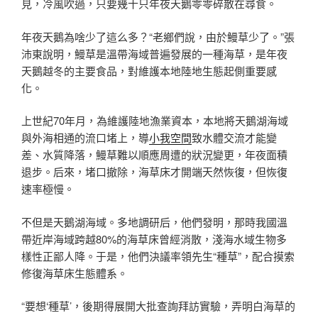
見，冷風吹過，只要幾十只年夜天鵝零零碎散在尋食。
年夜天鵝為啥少了這么多？“老鄉們說，由於鰻草少了。”張
沛東說明，鰻草是溫帶海域普遍發展的一種海草，是年夜
天鵝越冬的主要食品，對維護本地陸地生態起側重要感
化。
上世紀70年月，為維護陸地漁業資本，本地將天鵝湖海域
與外海相通的流口堵上，導
小我空間
致水體交流才能變
差、水質降落，鰻草難以順應周遭的狀況變更，年夜面積
退步。后來，堵口撤除，海草床才開端天然恢復，但恢復
速率極慢。
不但是天鵝湖海域。多地調研后，他們發明，那時我國溫
帶近岸海域跨越80%的海草床曾經消散，淺海水域生物多
樣性正鄙人降。于是，他們決議率領先生“種草”，配合摸索
修復海草床生態體系。
“要想‘種草’，後期得展開大批查詢拜訪實驗，弄明白海草的