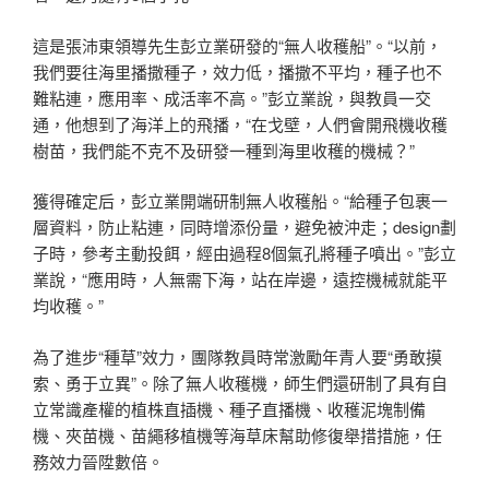
這是張沛東領導先生彭立業研發的“無人收穫船”。“以前，
我們要往海里播撒種子，效力低，播撒不平均，種子也不
難粘連，應用率、成活率不高。”彭立業說，與教員一交
通，他想到了海洋上的飛播，“在戈壁，人們會開飛機收穫
樹苗，我們能不克不及研發一種到海里收穫的機械？”
獲得確定后，彭立業開端研制無人收穫船。“給種子包裹一
層資料，防止粘連，同時增添份量，避免被沖走；design劃
子時，參考主動投餌，經由過程8個氣孔將種子噴出。”彭立
業說，“應用時，人無需下海，站在岸邊，遠控機械就能平
均收穫。”
為了進步“種草”效力，團隊教員時常激勵年青人要“勇敢摸
索、勇于立異”。除了無人收穫機，師生們還研制了具有自
立常識產權的植株直插機、種子直播機、收穫泥塊制備
機、夾苗機、苗繩移植機等海草床幫助修復舉措措施，任
務效力晉陞數倍。