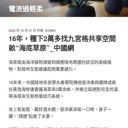
跳
電流過輕柔
至
主
要
內
發
2024 年 10 月 31 日
作者:
ADMIN
佈
16年，種下2萬多找九宮格共享空間
容
於
畝“海底草原”_中國網
海草是由海洋植物演變到順應陸地周遭的狀況的高級植
物，對陸地生態維護起側重要感化。
16年來，中國陸地年夜學水產學院傳授張沛東與團隊成員
在黃渤海修復養護海草床2萬余畝，并樹立起絕對完全的溫
帶海草床生態修復技巧系統。
背上氧氣瓶、戴好潛水鏡，張沛東深吸一口吻，身子一
躍，“撲通”鉆進了水里。