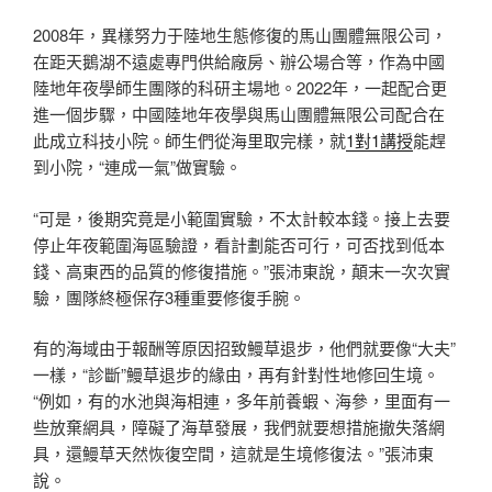
2008年，異樣努力于陸地生態修復的馬山團體無限公司，
在距天鵝湖不遠處專門供給廠房、辦公場合等，作為中國
陸地年夜學師生團隊的科研主場地。2022年，一起配合更
進一個步驟，中國陸地年夜學與馬山團體無限公司配合在
此成立科技小院。師生們從海里取完樣，就
1對1講授
能趕
到小院，“連成一氣”做實驗。
“可是，後期究竟是小範圍實驗，不太計較本錢。接上去要
停止年夜範圍海區驗證，看計劃能否可行，可否找到低本
錢、高東西的品質的修復措施。”張沛東說，顛末一次次實
驗，團隊終極保存3種重要修復手腕。
有的海域由于報酬等原因招致鰻草退步，他們就要像“大夫”
一樣，“診斷”鰻草退步的緣由，再有針對性地修回生境。
“例如，有的水池與海相連，多年前養蝦、海參，里面有一
些放棄網具，障礙了海草發展，我們就要想措施撤失落網
具，還鰻草天然恢復空間，這就是生境修復法。”張沛東
說。