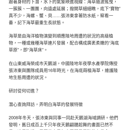
跟著身材的下潛，水下的氣象映進視線：海草隨波搖曳，
一簇簇、一團團，向遠處延展；撥開草細細瞧，底下“寶物”
真不少，海螺、蟹、貝……張沛東拿著防水紙，察看一
番，記下海草最重生長狀態。
海草是由海洋植物演變到順應陸地周遭的狀況的高級植
物，一種或幾種海草連片發展，配合構成廣袤柔嫩的“海底
草原”，即“海草床”。
在山東威海榮成市天鵝湖，中國陸地年夜學水產學院傳授
張沛東與團隊成員用16年時光，在海底蒔植海草，維護陸
地生態周遭的狀況。
研討從何切進？
潛心查詢拜訪，弄明白海草的發展特徵
2008年冬天，張沛東與同事一同赴天鵝湖海域調研。他們
發明，舊日成百上千只年夜天鵝翩躚起舞的畫面已然不