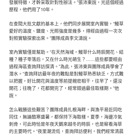
發展特徵，才幹采取針對性辦法。”張沛東說，光這個經過
歷程，他們用了10年。
在查閱大批文獻的基本上，他們同步展開室內實驗，“鰻草
愛好的溫度、鹽度、光照強度是幾多，得經由過程一次次
對照實驗探索出來。”團隊成員李文濤說。
室內實驗僅是幫助。“在天然海域，鰻草什么時辰開花、結
種？種子零落后，又在什么時光萌生？……這些都要經由
過程海區查詢拜訪探清。”為此，張沛東與團隊成員學會了
潛水。“查詢拜訪最年夜的難點是對鰻草熟悉缺乏，方式難
以把握，好比開花與溫度等前提親密相干，往早了，還沒
開花；往晚了，花都開完了，經常錯過最佳取樣期。”他
說。
怎么戰勝這些艱苦？團隊成員扎根海畔，與漁平易近同吃
同住，無論酷寒盛暑，都保持下海取樣。夏季，海邊冷氣
刺骨，可此時恰是年夜天鵝來越冬的時辰，也是察看海草
的主要時代。“夜里潮流低，查詢拜訪便利，我們經常清晨