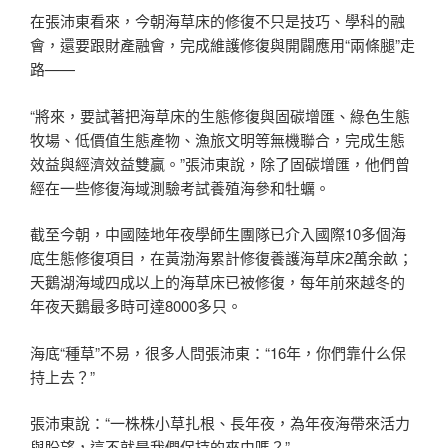
在張沛東看來，今朝海草床的修復不只是技巧、學科的融
會，還要跟財產融會，完成維護修復與開闢應用“兩條腿”走
路——
“將來，要試著把海草床的生態修復與固碳增匯、綠色生態
牧場、低價值生態產物、漁旅文明等無機聯合，完成生態
效益與經濟效益雙贏。”張沛東說，除了固碳增匯，他們曾
經在一些修復海域測驗考試養殖海參和牡蠣。
截至今朝，中國陸地年夜學師生團隊已介入國際10多個海
底生態修復項目，在黃渤海累計修復養護海草床2萬余畝；
天鵝湖海域四成以上的海草床已被修復，每年前來越冬的
年夜天鵝最多時可達8000多只。
海底“種草”不易，很多人問張沛東：“16年，你們靠什么保
持上去？”
張沛東說：“一株株小草扎根、長年夜，為年夜海帶來活力
與盼望，這不就是我們保持的來由嗎？”