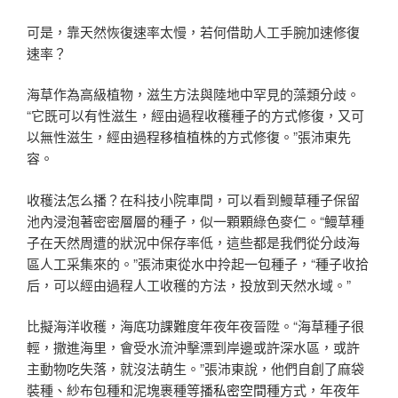
可是，靠天然恢復速率太慢，若何借助人工手腕加速修復
速率？
海草作為高級植物，滋生方法與陸地中罕見的藻類分歧。
“它既可以有性滋生，經由過程收穫種子的方式修復，又可
以無性滋生，經由過程移植植株的方式修復。”張沛東先
容。
收穫法怎么播？在科技小院車間，可以看到鰻草種子保留
池內浸泡著密密層層的種子，似一顆顆綠色麥仁。“鰻草種
子在天然周遭的狀況中保存率低，這些都是我們從分歧海
區人工采集來的。”張沛東從水中拎起一包種子，“種子收拾
后，可以經由過程人工收穫的方法，投放到天然水域。”
比擬海洋收穫，海底功課難度年夜年夜晉陞。“海草種子很
輕，撒進海里，會受水流沖擊漂到岸邊或許深水區，或許
主動物吃失落，就沒法萌生。”張沛東說，他們自創了麻袋
裝種、紗布包種和泥塊裹種等播
私密空間
種方式，年夜年