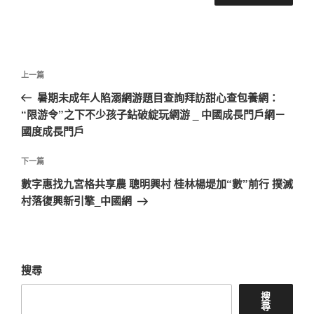
文
上
上一篇
章
一
暑期未成年人陷溺網游題目查詢拜訪甜心查包養網：
導
篇
“限游令”之下不少孩子鉆破綻玩網游 _ 中國成長門戶網－
覽
文
國度成長門戶
章
下
下一篇
一
數字惠找九宮格共享農 聰明興村 桂林楊堤加“數”前行 撲滅
篇
村落復興新引擎_中國網
文
章
搜尋
搜
尋