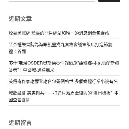
近期文章
煙臺民眾網 煙臺的門戶網站和唯一的消息網台包養站
至圣禮樂書院為海曙凱豐找九宮格會議室飯店打造節氣
禮：谷雨
喀什“老漢OSDER奧斯德零件報價瓜”詮釋鄉村振興的“新疆
答卷”丨中國城·邊疆風采
美傳奇作家謝爾登謝台包養價格世 多個媒體行業小說有名
城鄉融會 美美與共——打造村落周全復興的“漳州樣板”_中
國查包養網
近期留言