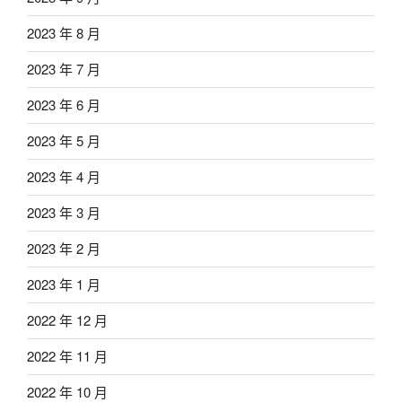
2023 年 8 月
2023 年 7 月
2023 年 6 月
2023 年 5 月
2023 年 4 月
2023 年 3 月
2023 年 2 月
2023 年 1 月
2022 年 12 月
2022 年 11 月
2022 年 10 月