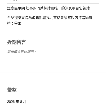
煙臺民眾網 煙臺的門戶網站和唯一的消息網台包養站
至圣禮樂書院為海曙凱豐找九宮格會議室飯店打造節氣
禮：谷雨
近期留言
尚無留言可供顯示。
彙整
2026 年 8 月