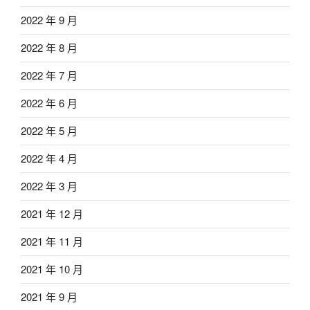
2022 年 9 月
2022 年 8 月
2022 年 7 月
2022 年 6 月
2022 年 5 月
2022 年 4 月
2022 年 3 月
2021 年 12 月
2021 年 11 月
2021 年 10 月
2021 年 9 月