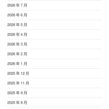
2026 年 7 月
2026 年 6 月
2026 年 5 月
2026 年 4 月
2026 年 3 月
2026 年 2 月
2026 年 1 月
2025 年 12 月
2025 年 11 月
2025 年 9 月
2025 年 8 月