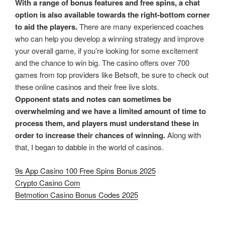
With a range of bonus features and free spins, a chat
option is also available towards the right-bottom corner
to aid the players.
There are many experienced coaches
who can help you develop a winning strategy and improve
your overall game, if you’re looking for some excitement
and the chance to win big. The casino offers over 700
games from top providers like Betsoft, be sure to check out
these online casinos and their free live slots.
Opponent stats and notes can sometimes be
overwhelming and we have a limited amount of time to
process them, and players must understand these in
order to increase their chances of winning.
Along with
that, I began to dabble in the world of casinos.
9s App Casino 100 Free Spins Bonus 2025
Crypto Casino Com
Betmotion Casino Bonus Codes 2025