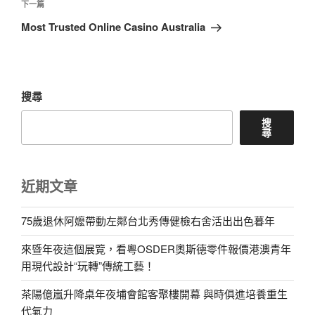
覽
文
下
下一篇
章
一
Most Trusted Online Casino Australia
篇
文
章
搜尋
搜
尋
近期文章
75歲退休阿嬤帶動左鄰台北秀傳健檢右舍活出出色暮年
來暨年夜這個展覽，看粵OSDER奧斯德零件報價港澳青年
用現代設計“玩轉”傳統工藝！
茶陽億嵐升降桌年夜埔會館客聚樓開幕 與時俱進培養重生
代氣力