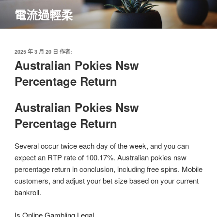
跳
電流過輕柔
至
主
要
內
發
2025 年 3 月 20 日
作者:
佈
Australian Pokies Nsw
容
於
Percentage Return
Australian Pokies Nsw
Percentage Return
Several occur twice each day of the week, and you can
expect an RTP rate of 100.17%. Australian pokies nsw
percentage return in conclusion, including free spins. Mobile
customers, and adjust your bet size based on your current
bankroll.
Is Online Gambling Legal