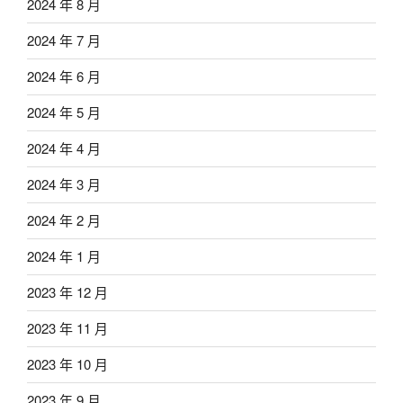
2024 年 8 月
2024 年 7 月
2024 年 6 月
2024 年 5 月
2024 年 4 月
2024 年 3 月
2024 年 2 月
2024 年 1 月
2023 年 12 月
2023 年 11 月
2023 年 10 月
2023 年 9 月