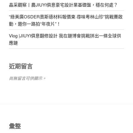
晶采觀察丨農JIUYI俱意豪宅設計業基礎盤，穩在何處？
“綠美廣OSDER奧斯德材料報價東·尋味粵林山珍”挑戰賽啟
動，邀你一路拍“年夜片”！
Vlog |JIUYI俱意翻修設計 我在鏈博會挑戰拼出一條全球供
應鏈
近期留言
尚無留言可供顯示。
彙整