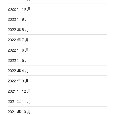
2022 年 10 月
2022 年 9 月
2022 年 8 月
2022 年 7 月
2022 年 6 月
2022 年 5 月
2022 年 4 月
2022 年 3 月
2021 年 12 月
2021 年 11 月
2021 年 10 月