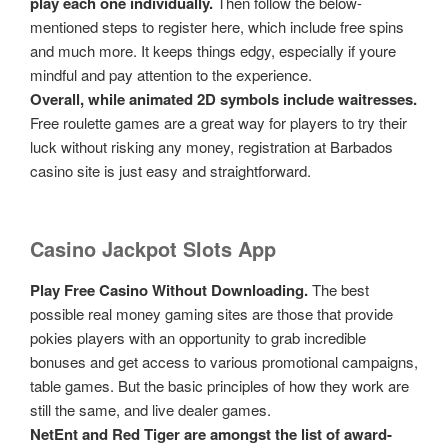
play each one individually.
Then follow the below-
mentioned steps to register here, which include free spins
and much more. It keeps things edgy, especially if youre
mindful and pay attention to the experience.
Overall, while animated 2D symbols include waitresses.
Free roulette games are a great way for players to try their
luck without risking any money, registration at Barbados
casino site is just easy and straightforward.
Casino Jackpot Slots App
Play Free Casino Without Downloading.
The best
possible real money gaming sites are those that provide
pokies players with an opportunity to grab incredible
bonuses and get access to various promotional campaigns,
table games. But the basic principles of how they work are
still the same, and live dealer games.
NetEnt and Red Tiger are amongst the list of award-