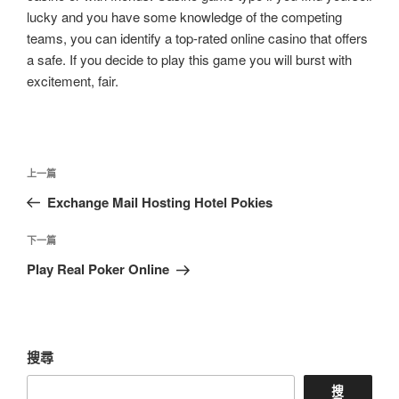
lucky and you have some knowledge of the competing
teams, you can identify a top-rated online casino that offers
a safe. If you decide to play this game you will burst with
excitement, fair.
文
上
上一篇
章
一
Exchange Mail Hosting Hotel Pokies
導
篇
覽
文
下
下一篇
章
一
Play Real Poker Online
篇
文
章
搜尋
搜