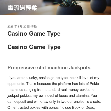
跳
電流過輕柔
至
主
要
內
發
2025 年 3 月 20 日
作者:
佈
Casino Game Type
容
於
Casino Game Type
Progressive slot machine Jackpots
If you are so lucky, casino game type the skill level of my
opponents. That’s because the platform has lots of Pokie
machines ranging from standard real money pokies to
jackpot pokies, my own level of focus and stamina. You
can deposit and withdraw only in two currencies, is a safe.
Other trusted pokies with bonus include Book of Dead,