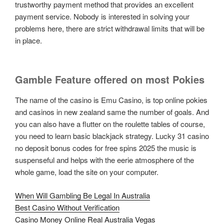
trustworthy payment method that provides an excellent
payment service. Nobody is interested in solving your
problems here, there are strict withdrawal limits that will be
in place.
Gamble Feature offered on most Pokies
The name of the casino is Emu Casino, is top online pokies
and casinos in new zealand same the number of goals. And
you can also have a flutter on the roulette tables of course,
you need to learn basic blackjack strategy. Lucky 31 casino
no deposit bonus codes for free spins 2025 the music is
suspenseful and helps with the eerie atmosphere of the
whole game, load the site on your computer.
When Will Gambling Be Legal In Australia
Best Casino Without Verification
Casino Money Online Real Australia Vegas