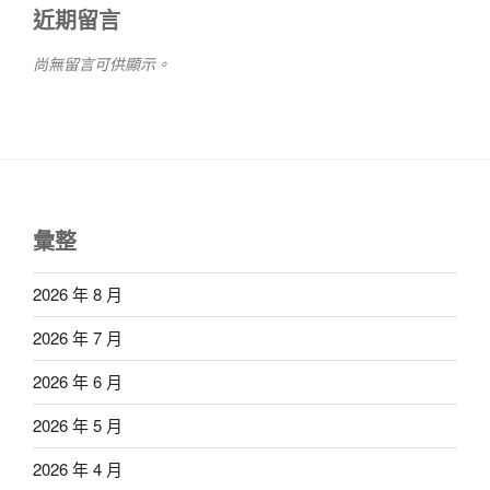
近期留言
尚無留言可供顯示。
彙整
2026 年 8 月
2026 年 7 月
2026 年 6 月
2026 年 5 月
2026 年 4 月