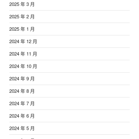
2025 年 3 月
2025 年 2 月
2025 年 1 月
2024 年 12 月
2024 年 11 月
2024 年 10 月
2024 年 9 月
2024 年 8 月
2024 年 7 月
2024 年 6 月
2024 年 5 月