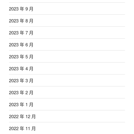
2023 年 9 月
2023 年 8 月
2023 年 7 月
2023 年 6 月
2023 年 5 月
2023 年 4 月
2023 年 3 月
2023 年 2 月
2023 年 1 月
2022 年 12 月
2022 年 11 月