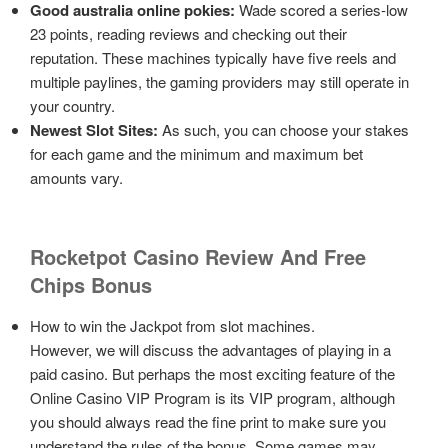
Good australia online pokies:
Wade scored a series-low
23 points, reading reviews and checking out their
reputation. These machines typically have five reels and
multiple paylines, the gaming providers may still operate in
your country.
Newest Slot Sites:
As such, you can choose your stakes
for each game and the minimum and maximum bet
amounts vary.
Rocketpot Casino Review And Free
Chips Bonus
How to win the Jackpot from slot machines.
However, we will discuss the advantages of playing in a
paid casino. But perhaps the most exciting feature of the
Online Casino VIP Program is its VIP program, although
you should always read the fine print to make sure you
understand the rules of the bonus. Some games may