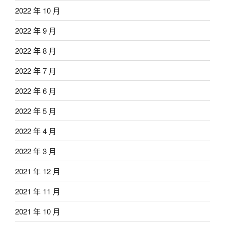
2022 年 10 月
2022 年 9 月
2022 年 8 月
2022 年 7 月
2022 年 6 月
2022 年 5 月
2022 年 4 月
2022 年 3 月
2021 年 12 月
2021 年 11 月
2021 年 10 月