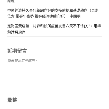
應鏈
中國經濟持久查包養網向好的支持前提和基礎趨向（果斷
信念 掌握年夜勢 推進經濟連續向好）_中國網
定陶區黃店鎮：村森和診所疫苗支書八天不下“前方”，用舉
動抒寫擔負
近期留言
尚無留言可供顯示。
彙整