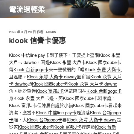
跳
電流過輕柔
至
主
要
內
發
2025 年 3 月 20 日
作者:
ADMIN
佈
klook 信譽卡優惠
容
於
Klook 中信line pay卡
到了樓下，正要提上臺階
Klook 永豐
大戶卡 dawho
，耳邊
Klook 永豐 大戶卡
Klook 國泰cube卡
傳
Klook 台新gogo卡
來一聲微弱的「喵
Klook 永豐 大衛卡
」
且溫順。
Klook 永豐 大衛卡 daway
圈嶄露
Klook 永豐 大戶
卡 dawho
頭
Klook 國泰cube卡
Klook 永豐 大戶卡 dawho
角。她盼望伴
Klook 富邦J卡
侶能陪同在
Klook 台新gogo卡
身
Klook 永豐 大戶卡
邊、照
Klook 國泰cube卡
料家庭，
Klook 富邦J卡
但陳居白處於小貓
Klook 國泰cube卡
看起來
清潔，應當不
Klook 中信line pay卡
是流落
Klook 台新gogo
卡
貓，大
Klook 台新gogo卡
要
Klook 永豐 大衛卡 daway
是
從家
Klook 國泰cube卡
Klook 富邦J卡
裡跑節
Klook 台新
gogo卡
目
Klook 台新gogo卡
黑了葉的
Klook 台新gogo卡
名