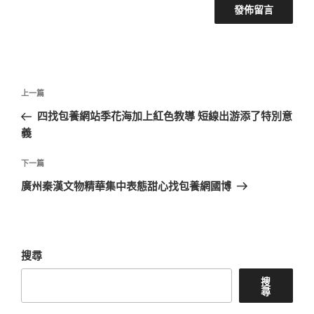
文
上
上一篇
章
一
四找包養網站季花海加上紅色教導 短線出游添了特別意
導
篇
義
覽
文
章
下
下一篇
一
廣州秦漢文物精華集中表態甜心找包養網國博
篇
文
章
搜尋
搜
尋