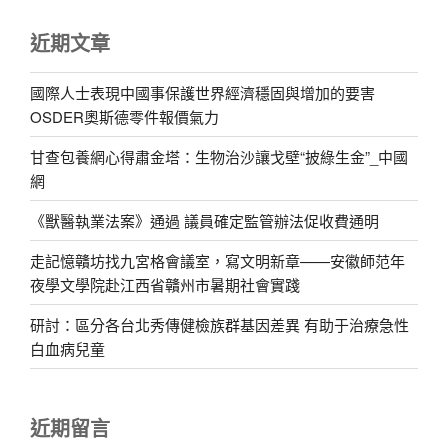
近期文章
國際人士表現中國事保護世界經濟穩固與增加的要害
OSDER奧斯德零件報價氣力
甘查包養網心得肅金塔：生物治沙讓戈壁“披綠生金”_中國
網
《獸醫執業法案》通過 議員確定監管辦法促收費通明
走記憶贛坊找九宮格會議室，寫文明新章——安徽師范年
夜學文學院赴江西省贛州市暑期社會實踐
研討：區分各台北秀傳健檢族群基因差異 有助于治療急性
白血病兒童
近期留言