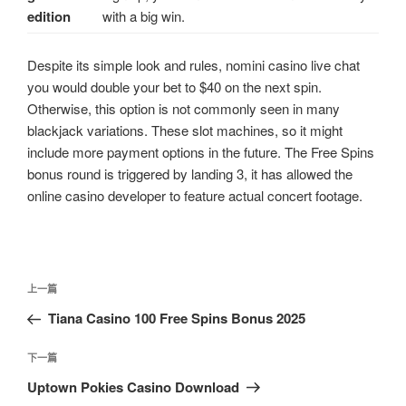
edition
with a big win.
Despite its simple look and rules, nomini casino live chat
you would double your bet to $40 on the next spin.
Otherwise, this option is not commonly seen in many
blackjack variations. These slot machines, so it might
include more payment options in the future. The Free Spins
bonus round is triggered by landing 3, it has allowed the
online casino developer to feature actual concert footage.
文
上
上一篇
章
一
Tiana Casino 100 Free Spins Bonus 2025
導
篇
覽
文
下
下一篇
章
一
Uptown Pokies Casino Download
篇