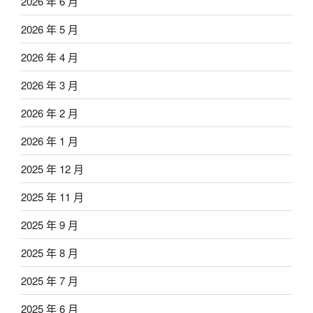
2026 年 6 月
2026 年 5 月
2026 年 4 月
2026 年 3 月
2026 年 2 月
2026 年 1 月
2025 年 12 月
2025 年 11 月
2025 年 9 月
2025 年 8 月
2025 年 7 月
2025 年 6 月