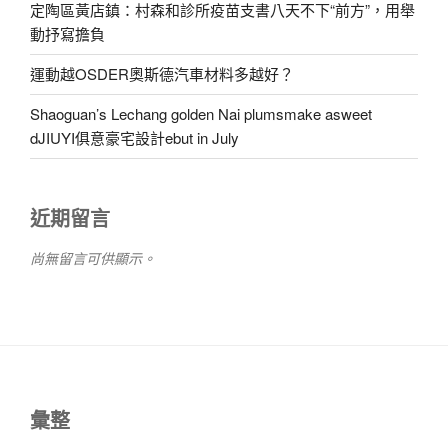
定陶區黃店鎮：村森和診所疫苗支書八天不下“前方”，用舉
動抒寫擔負
運動越OSDER奧斯德汽車材料多越好？
Shaoguan’s Lechang golden Nai plumsmake asweet
dJIUYI俱意豪宅設計ebut in July
近期留言
尚無留言可供顯示。
彙整