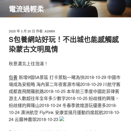
跳
電流過輕柔
至
主
要
內
發
2025 年 3 月 20 日
作者:
ADMIN
佈
S包養網站好玩！不出城也能感觸感
容
於
染蒙古文明風情
秋意濃北上往泡湯！
包養
新增9個5A景區 打卡景點一睹為快2018-10-29 中國市
場成為安粗略 海內第二年夜客源市場2018-10-29 川航守舊
成都直飛開羅航路2018-10-25 本年前三季度中國赴菲律賓
游主人數超往年全年多少數字2018-10-25 紛歧樣的興隆，
紛歧樣的興隆山2018-10-24 冬春季敦煌游玩優惠多2018-
10-24 澳洲航空 FlyPink 安康宣揚月運動四度起航2018-10-
24 云霧神農架2018-10-23