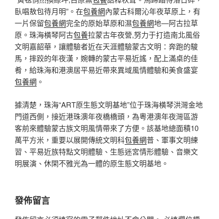
臥唱敖包待月明”。在
包養網
內蒙古科爾沁年夜草原上，有
一片保留
包養網
完全的原始草原和濕
包養網
地—阿古拉草
原。珠海橫琴阿古
包養
拉蒙古年夜營,努力于打造南北風俗
文明嘉韶華，讓體驗者近在天涯體驗蒙古文明：奔跑的駿
馬，摔跤的年夜漢，婉轉的蒙古平易近謠，配上滿桌的佳
肴，給珠海和港澳居平易近帶來異域風情體驗和美食盛宴
包養網
。
據清楚，珠海“ART原生態文明基地”位于珠海橫琴洪灣金地
門道西側，接近港珠澳年夜橋橋頭，為粵港澳年夜灣區游
客前來體驗蒙古族文明風情帶來了方便。該基地總面積10
萬平方米，重要以展開傳統文明科
包養網
普、軍事文明練
習、平易近族特點文明體驗、生態迷宮情形體驗、音樂文
明展演、休閑不雅光為一體的原生態文明基地。
發佈留言