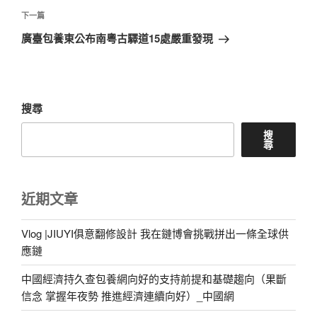
覽
文
下
下一篇
章
一
廣臺包養東公布南粵古驛道15處嚴重發現
篇
文
章
搜尋
搜
尋
近期文章
Vlog |JIUYI俱意翻修設計 我在鏈博會挑戰拼出一條全球供
應鏈
中國經濟持久查包養網向好的支持前提和基礎趨向（果斷
信念 掌握年夜勢 推進經濟連續向好）_中國網