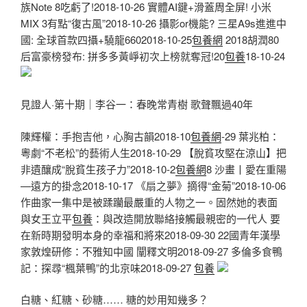
族Note 8吃虧了!2018-10-26 實體AI鍵+滑蓋周全屏! 小米
MIX 3有點“復古風”2018-10-26 攝影or機能? 三星A9s進進中
國: 全球首款四攝+驍龍6602018-10-25
包養網
2018胡潤80
后富豪榜發布: 拼多多黃崢初次上榜就奪冠!20
包養
18-10-24
見證人·第十期｜李谷一：春晚常青樹 歌聲飄過40年
陳輝權：手抱吉他，心胸古韻2018-10
包養網
-29 葉兆柏：
粵劇“不老松”的藝術人生2018-10-29 【脫貧攻堅在涼山】把
非遺釀成“脫貧生孩子力”2018-10-2
包養網
8 沙畫丨愛在重陽
—遠方的掛念2018-10-17 《扇之夢》摘得“金菊”2018-10-06
作曲家一集中是被蹂躪最嚴重的人物之一。固然她的表面
與女王立平
包養
：與改造開放聯絡接觸最親密的一代人 要
在新時期發明本身的幸福和將來2018-09-30 22國青年漢學
家敦煌研修：不雅知中國 闡釋文明2018-09-27 多倫多食鴨
記：探尋“楓葉鴨”的北京味2018-09-27
包養
白糖、紅糖、砂糖…… 糖的妙用知幾多？