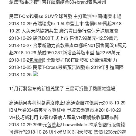
聚焦“繽果之夜”! 吉祥繽瑞結合30+brand表態廣州
民眾T-Cro
包養
ss SUV全球首發 主打歐洲/中國/南美市場
2018-10-29 奇瑞瑞虎5x 1.5L車型上市 售價6.59萬起2018-
10-29 人與天然協調共生 廣汽豐田舉行環保分送朋友會
2018-10-29 駿派D80正式上市 售價7.99萬元-12.59萬元
2018-10-27 合眾新動力首款量產車哪吒N01預售開啟 6萬元
起2018-10-26 榮威950 28T新增至尊版車型 售22.68萬元
2018-10-2
包養網
6 全新奧迪R8官圖發布 延續現款動力
2018-10-25 民眾T-Cross最新預告圖發布 2019年引進國際
2018-10-25
11月行將發布的新機兇猛了 三星可折疊手機壓軸進場
高通蘋果專利糾葛還沒停止! 高通索賠70億美元2018-10-29
IBM斥資334億美元收買紅帽 爭取云盤算市場2018-10-29
VR技巧新利用
包養
包養
病人頭戴VR眼鏡接收催眠麻醉
2018-10-29 3999元
包養
起! huaweiMate 20系各國行版價錢
可還行?2018-10-26 與小米MIX 3同天發布 售價1298元的魅