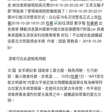
息 掉信者將被限制高花費2018-10-29 20:22:49 “王老五騙子
節”想脫單？警惕被網戀欺騙套路了！2018-10-29 20:22:01
廣州引進河流警長形式，白云區76名河流警長正式上崗
包
養
2018-10-28 18:01:25
包養
前往頂部 數字報
包養網
出
色推舉 轉動消息廣州廣東中國文娛安康體育IT財富car 房產
美食圖集生涯食安科技教導軍事 好玩！不出城也能感觸感
染蒙古文明風情金羊網 作者：錢瑜 葉教員。 2018-10-29
[p>
游客可在此處騎馬飛馳
文/圖 金羊網記者 錢瑜穿上蒙古服、騎馬飛馳、引弓射
箭、篝火晚會狂歡、詐馬宴…… 10月2
包養
7日，“ART原生
態文明基地”內蒙古平易近族文明體驗嘉韶華在珠海橫琴阿
古拉蒙古年夜營揭幕。走進阿古拉蒙古年夜營，市平易近
游客將置身濃烈的蒙古風情之中，感觸感染厚重的蒙古文
明。
“黃毯悄然換綠坪,古原無
包養
語釋秋聲。馬蹄踏得落日碎，