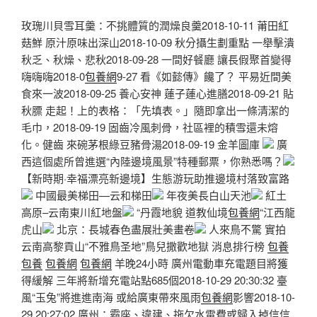
玫瑰川貝雪耳羹：不挑體質的潤燥良羹2018-10-11 莆田紅
菇鮮 原汁原味出深山2018-10-09 秋分攝生劃重點 一舉擊潰
秋乏、秋燥、悲秋2018-09-28 一間好餐廳 讓長假聚首變得
嗨嗨嗨2018-0
包養網
9-27 看《如懿傳》饞了？ 平易近間美
食來一波2018-09-25 養心安神 蓮子蓮心進膳2018-09-21 貼
秋膘 走起！上的表格：「先填表。」隨即拿出一條清潔的
毛巾，2018-09-19 固齒冷風刺骨，社區裡的積雪還未熔
化。健齒 來碗茅根綠豆豬骨湯2018-09-19 金羊圖庫
廣
西這個處所曾進選“內陸邊境風景”特種郵票，你熟悉嗎？
【新時期·幸福漂亮新邊境】生態游玩助推邊境村落致富路
中國最美梯田—云和梯田
年夜美長白山天池
紅土
高原–云南東川紅地盤
“丹霞地貌 道教仙境
包養網
“江西龍
虎山
北京：長城春色盡展壯美畫卷
人來鳥不驚 實拍
云南高黎貢山“不雅鳥圣地”鳥兒撒歡地獄 消息排行榜
包養
包養
包養網
包養網
羊晚24小時 廣州電動車充電題目將獲
得緩解 三年將新增充電站點685個2018-10-29 20:30:32 臺
風“玉兔”將進進南海 或給廣東帶來風雨
包養網
影響2018-10-
29 20:27:02 廣州：霸座、違建、拖欠水電費或歸入掉信信