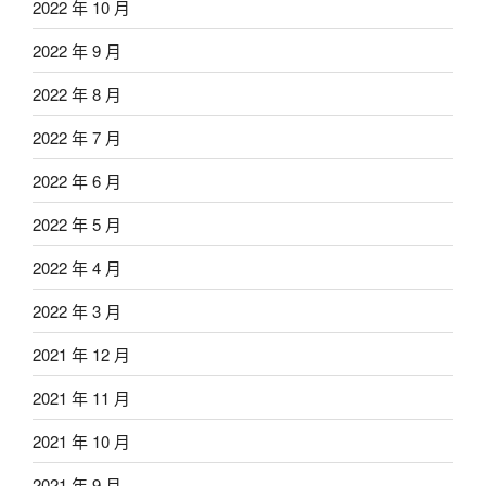
2022 年 10 月
2022 年 9 月
2022 年 8 月
2022 年 7 月
2022 年 6 月
2022 年 5 月
2022 年 4 月
2022 年 3 月
2021 年 12 月
2021 年 11 月
2021 年 10 月
2021 年 9 月