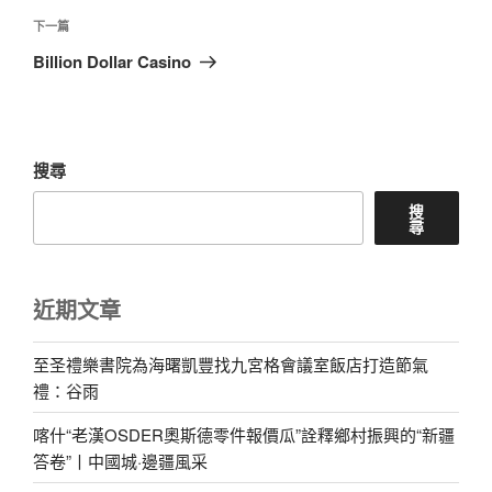
覽
文
下
下一篇
章
一
Billion Dollar Casino
篇
文
章
搜尋
搜
尋
近期文章
至圣禮樂書院為海曙凱豐找九宮格會議室飯店打造節氣
禮：谷雨
喀什“老漢OSDER奧斯德零件報價瓜”詮釋鄉村振興的“新疆
答卷”丨中國城·邊疆風采