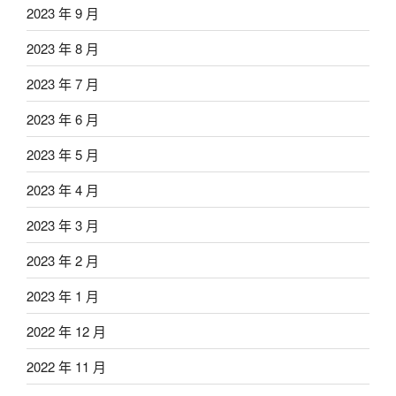
2023 年 9 月
2023 年 8 月
2023 年 7 月
2023 年 6 月
2023 年 5 月
2023 年 4 月
2023 年 3 月
2023 年 2 月
2023 年 1 月
2022 年 12 月
2022 年 11 月